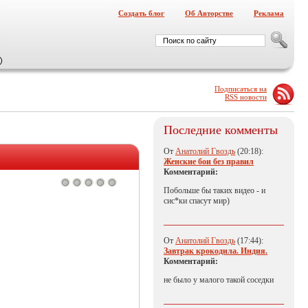
Создать блог
Об Авторстве
Реклама
Подписаться на
RSS новости
Последние комменты
От
Анатолий Гвоздь
(20:18):
Женские бои без правил
Комментарий:
Побольше бы таких видео - и
сис*ки спасут мир)
От
Анатолий Гвоздь
(17:44):
Завтрак крокодила. Индия.
Комментарий:
не было у малого такой соседки