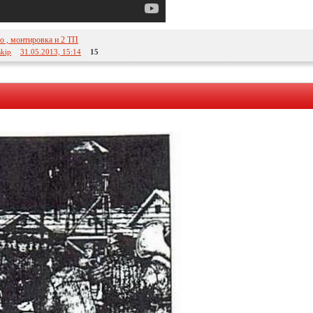
о , монтировка и 2 ТП
skip
31.05.2013, 15:14
15