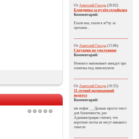
От
Анатолий Гвоздь
(20:02):
Блондинка за рулём гольфкара
Комментарий:
Ехали мы, ехали в ж*пу за
орехами...
От
Анатолий Гвоздь
(15:06):
Ситуация по умолчанию
Комментарий:
Немного напоминает анекдот про
хомячка под линолеумом
От
Анатолий Гвоздь
(16:55):
11-летний начинающий
водятел
Комментарий:
им пофиг __ Дальше просто текст
для буквенности, раз
Администрация считает, что
короткие посты не несут никакого
смысла