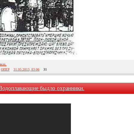
ках.
:
ОПЕР
31.05.2013, 03:06
31
 Водоплавающие быдло охранники.