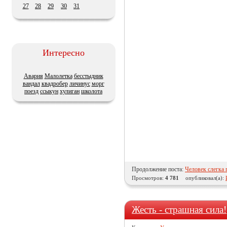
27
28
29
30
31
Интересно
Авария
Малолетка
бесстыдник
вандал
квадробер
личинус
морг
поезд
ссыкун
хулиган
школота
Продолжение поста:
Человек слегка 
Просмотров:
4 781
опубликовал(а):
Жесть - страшная сила!