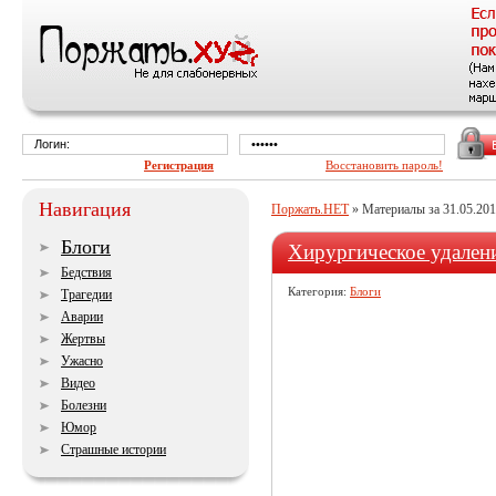
Регистрация
Восстановить пароль!
Навигация
Поржать.НЕТ
» Материалы за 31.05.20
Блоги
Хирургическое удалени
Бедствия
Категория:
Блоги
Трагедии
Аварии
Жертвы
Ужасно
Видео
Болезни
Юмор
Страшные истории