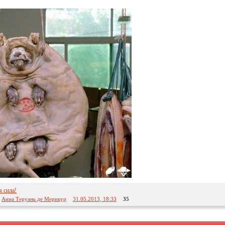
я сила!
:
Анна Теруань де Мерикур
31.05.2013, 18:33
35