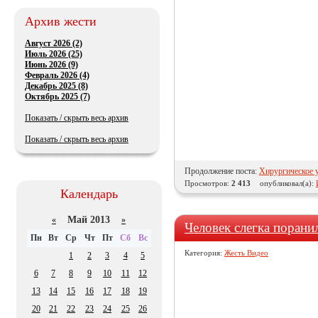
Архив жести
Август 2026 (2)
Июль 2026 (25)
Июнь 2026 (9)
Февраль 2026 (4)
Декабрь 2025 (8)
Октябрь 2025 (7)
Показать / скрыть весь архив
Показать / скрыть весь архив
Продолжение поста:
Хирургическое у
Просмотров:
2 413
опубликовал(а):
Календарь
Май 2013
«
»
Человек слегка порани
Пн
Вт
Ср
Чт
Пт
Сб
Вс
Категория:
Жесть Видео
1
2
3
4
5
6
7
8
9
10
11
12
13
14
15
16
17
18
19
20
21
22
23
24
25
26