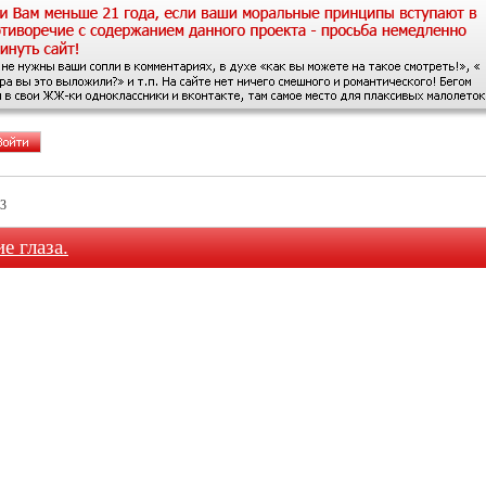
13
е глаза.