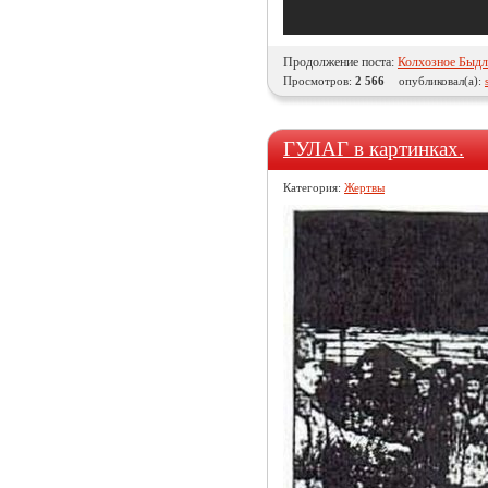
Продолжение поста:
Колхозное Быдл
Просмотров:
2 566
опубликовал(а):
ГУЛАГ в картинках.
Категория:
Жертвы