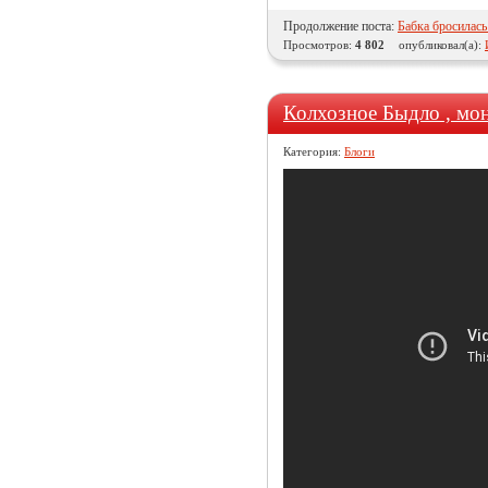
Продолжение поста:
Бабка бросилась
Просмотров:
4 802
опубликовал(а):
Колхозное Быдло , мо
Категория:
Блоги