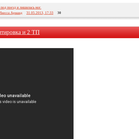
 под поезд и лишилась ног.
Инесса Арманд
31.05.2013, 17:33
30
нтировка и 2 ТП