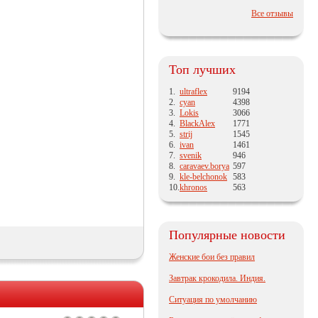
Все отзывы
Топ лучших
1.
ultraflex
9194
2.
cyan
4398
3.
Lokis
3066
4.
BlackAlex
1771
5.
strij
1545
6.
ivan
1461
7.
svenik
946
8.
caravaev.borya
597
9.
kle-belchonok
583
10.
khronos
563
Популярные новости
Женские бои без правил
Завтрак крокодила. Индия.
Ситуация по умолчанию