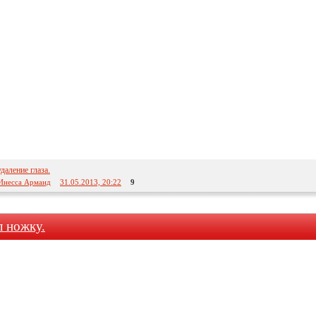
даление глаза.
Инесса Арманд
31.05.2013, 20:22
9
л ножку.