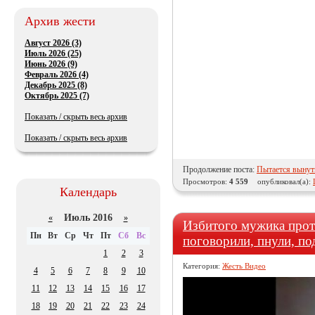
Архив жести
Август 2026 (3)
Июль 2026 (25)
Июнь 2026 (9)
Февраль 2026 (4)
Декабрь 2025 (8)
Октябрь 2025 (7)
Показать / скрыть весь архив
Показать / скрыть весь архив
Продолжение поста:
Пытается вынуть
Просмотров:
4 559
опубликовал(а):
Календарь
Июль 2016
«
»
Избитого мужика прот
Пн
Вт
Ср
Чт
Пт
Сб
Вс
поговорили, пнули, по
1
2
3
Категория:
Жесть Видео
4
5
6
7
8
9
10
11
12
13
14
15
16
17
18
19
20
21
22
23
24