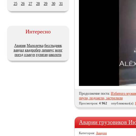
25
26
27
28
29
30
31
Интересно
Авария
Малолетка
бесстыдник
вандал
квадробер
личинус
морг
поезд
ссыкун
хулиган
школота
Продолжение поста:
Избитого мужик
пнули, подожгли, застрелили
Просмотров:
4 962
опубликовал(а):
Аварии грузовиков И
Категория:
Аварии