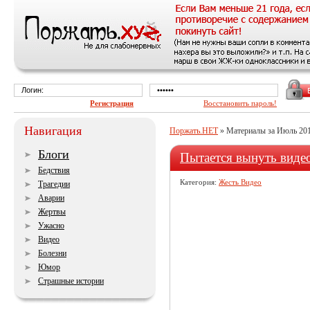
Регистрация
Восстановить пароль!
Навигация
Поржать.НЕТ
» Материалы за Июль 201
Блоги
Пытается вынуть видео
Бедствия
Категория:
Жесть Видео
Трагедии
Аварии
Жертвы
Ужасно
Видео
Болезни
Юмор
Страшные истории