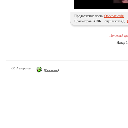
Продолжение поста:
Облевал себя
Просмотров:
3 596
опубликовал(а):
Полистай да
Назад
1
Об Авторстве
(
Реклама
)