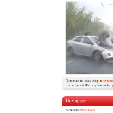
Продолжение поста:
Аварии грузови
Просмотров:
4 115
опубликовал(а):
Помирает
Категория:
Жесть Видео