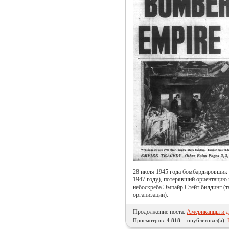
28 июля 1945 года бомбардировщик 
1947 году), потерявший ориентацию 
небоскреба Эмпайр Стейт билдинг (т
организации).
Продолжение поста:
Американцы и до
Просмотров:
4 818
опубликовал(а):