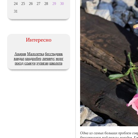
24
25
26
27
28
29
30
31
Интересно
Авария
Малолетка
бесстыдник
вандал
квадробер
личинус
морг
поезд
ссыкун
хулиган
школота
Одна из самых больших проблем сов
бросающиеся под рельсы поездов. 