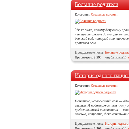
Большие родители
Категория:
Страшные истории
Уж не знаю, какому безумному про
четырехэтажку в 30 метрах от кла
детский сад, который мне «посчаст
прошлого века.
Продолжение поста:
Большие родите
Просмотров:
2 593
опубликовал(а):
История одного пацие
Категория:
Страшные истории
Поистине, человеческий мозг — одн
систем. И подтверждением тому с
представителей цивилизации — изве
сколько, напротив, феноменальная с
Продолжение поста:
История одного
Просмотров:
2 500
опубликовал(а):