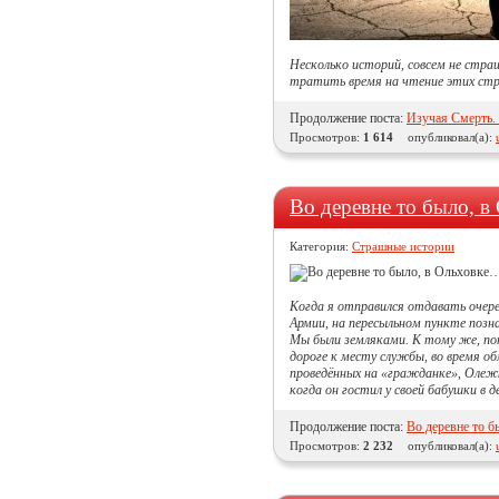
Несколько историй, совсем не стра
тратить время на чтение этих стро
Продолжение поста:
Изучая Смерть. 
Просмотров:
1 614
опубликовал(а):
Во деревне то было, 
Категория:
Страшные истории
Когда я отправился отдавать очере
Армии, на пересыльном пункте позн
Мы были земляками. К тому же, попа
дороге к месту службы, во время об
проведённых на «гражданке», Олеж
когда он гостил у своей бабушки в 
Продолжение поста:
Во деревне то 
Просмотров:
2 232
опубликовал(а):