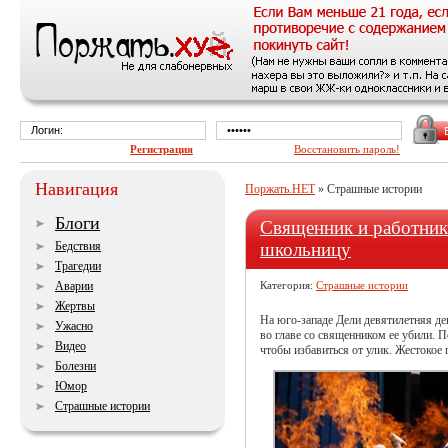
Регистрация
Восстановить пароль!
Навигация
Поржать.НЕТ
» Страшные истории
Блоги
Священник и работник
Бедствия
школьницу
Трагедии
Аварии
Категория:
Страшные истории
Жертвы
На юго-западе Дели девятилетняя де
Ужасно
во главе со священником ее убили. 
Видео
чтобы избавиться от улик. Жестокое 
Болезни
Юмор
Страшные истории