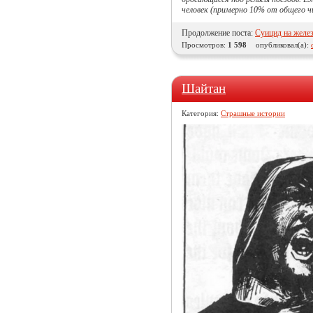
человек (примерно 10% от общего ч
Продолжение поста:
Суицид на желе
Просмотров:
1 598
опубликовал(а):
Шайтан
Категория:
Страшные истории