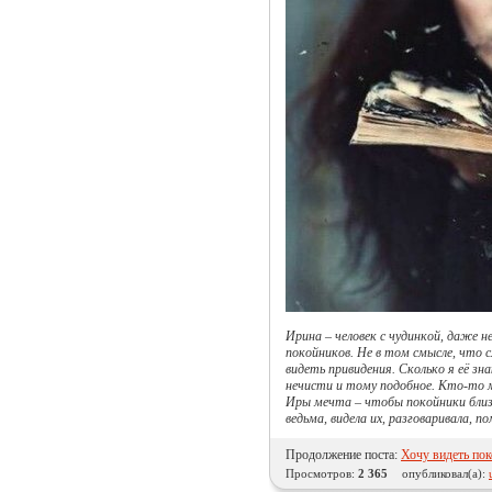
Ирина – человек с чудинкой, даже не
покойников. Не в том смысле, что с
видеть привидения. Сколько я её зна
нечисти и тому подобное. Кто-то 
Иры мечта – чтобы покойники близ
ведьма, видела их, разговаривала, 
Продолжение поста:
Хочу видеть пок
Просмотров:
2 365
опубликовал(а):