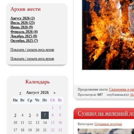
Архив жести
Август 2026 (2)
Июль 2026 (25)
Июнь 2026 (9)
Февраль 2026 (4)
Декабрь 2025 (8)
Октябрь 2025 (7)
Показать / скрыть весь архив
Показать / скрыть весь архив
Календарь
Продолжение поста:
Священник и ра
Август 2026 »
«
Просмотров:
687
опубликовал(а):
Ци
Пн
Вт
Ср
Чт
Пт
Сб
Вс
1
2
Суицид на железной д
3
4
5
6
7
8
9
10
11
12
13
14
15
16
Категория:
Страшные истории
17
18
19
20
21
22
23