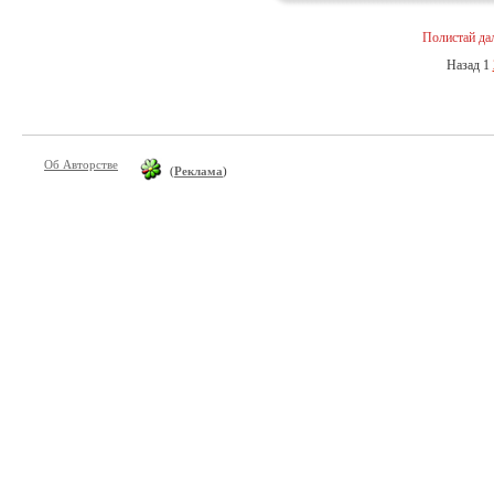
Полистай да
Назад
1
Об Авторстве
(
Реклама
)