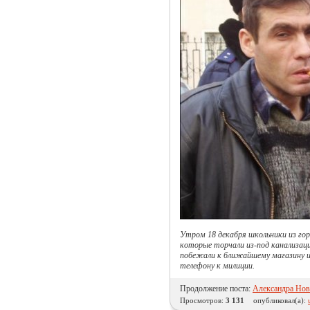
Утром 18 декабря школьники из горо
которые торчали из-под канализаци
побежали к ближайшему магазину и 
телефону к милиции.
Продолжение поста:
Александра Нови
Просмотров:
3 131
опубликовал(а):