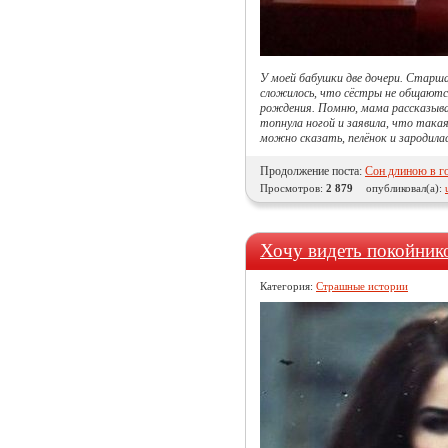
У моей бабушки две дочери. Старша
сложилось, что сёстры не общаются
рождения. Помню, мама рассказывал
топнула ногой и заявила, что такая
можно сказать, пелёнок и зародила
Продолжение поста:
Сон длиною в г
Просмотров:
2 879
опубликовал(а):
Хочу видеть покойник
Категория:
Страшные истории