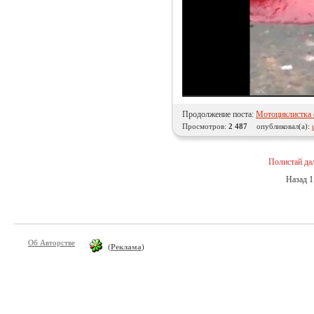
Продолжение поста:
Мотоциклистка 
Просмотров:
2 487
опубликовал(а):
Полистай да
Назад
1
Об Авторстве
(
Реклама
)