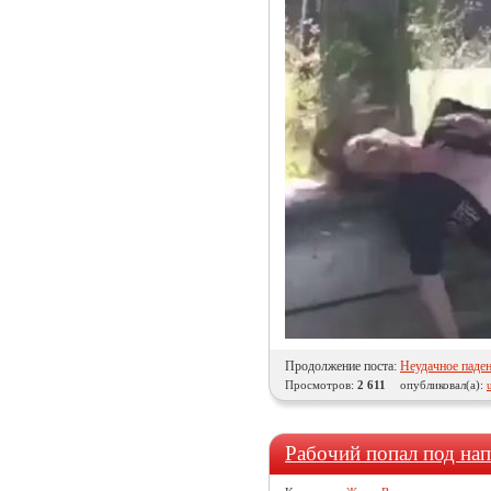
Продолжение поста:
Неудачное паде
Просмотров:
2 611
опубликовал(а):
Рабочий попал под нап