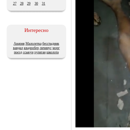
27
28
29
30
31
Интересно
Авария
Малолетка
бесстыдник
вандал
квадробер
личинус
морг
поезд
ссыкун
хулиган
школота