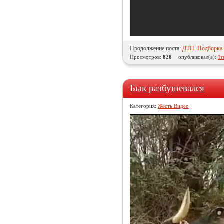
Продолжение поста:
ДТП. Подборка н
Просмотров:
828
опубликовал(а):
1r
Бык разбушевался
Категория:
Жесть Видео