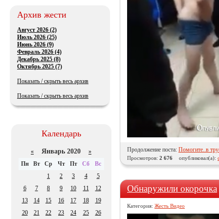
Архив жести
Август 2026 (2)
Июль 2026 (25)
Июнь 2026 (9)
Февраль 2026 (4)
Декабрь 2025 (8)
Октябрь 2025 (7)
Показать / скрыть весь архив
Показать / скрыть весь архив
Календарь
Продолжение поста:
Помогите..в тру
Январь 2020
«
»
Просмотров:
2 676
опубликовал(а):
Пн
Вт
Ср
Чт
Пт
Сб
Вс
1
2
3
4
5
Обнаружили окорочка
6
7
8
9
10
11
12
13
14
15
16
17
18
19
Категория:
Жесть Видео
20
21
22
23
24
25
26