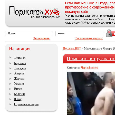
Регистрация
Восстановить пароль!
Навигация
Поржать.НЕТ
» Материалы за Январь 2
Блоги
Помогите..в трусах чт
Бедствия
Категория:
Черный юмор
Трагедии
Аварии
Жертвы
Ужасно
Видео
Болезни
Юмор
Страшные истории