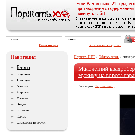
Регистрация
Восстановить пароль!
Навигация
Поржать.НЕТ
»
Облако тегов
» личинус
Блоги
Малолетний квадробер
Бедствия
мужику на ворота гар
Трагедии
Аварии
Категория:
Черный юмор
Жертвы
Ужасно
Видео
Болезни
Юмор
Страшные истории