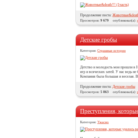
Продолжение поста:
Животные&death!
Просмотров:
9 679
опубликовал(а):
Детские гробы
Категория:
Страшные истории
Детство и молодость мои прошли в Н
игр и всяческих затей. У нас ведь 
Компания была большая и веселая. В
Продолжение поста:
Детские гробы
Просмотров:
5 863
опубликовал(а):
Преступления, которые
Категория:
Ужасно