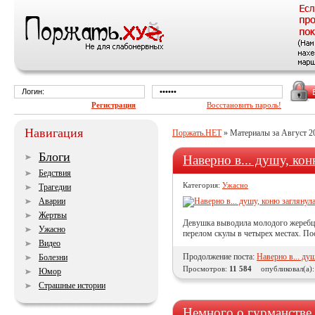
Регистрация
Восстановить пароль!
Навигация
Поржать.НЕТ
» Материалы за Август 2
Блоги
Наверно в... душу, кон
Бедствия
Категория:
Ужасно
Трагедии
Аварии
Жертвы
Девушка выводила молодого жеребца н
Ужасно
перелом скулы в четырех местах. П
Видео
Продолжение поста:
Наверно в... ду
Болезни
Просмотров:
11 584
опубликовал(а)
Юмор
Страшные истории
Немного о гурманстве.