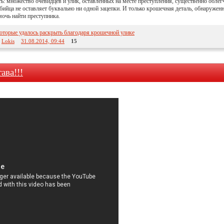
ть: множество очевидцев и улик, оставленных на месте преступления, существенно обле
бийца не оставляет буквально ни одной зацепки. И только крошечная деталь, обнаружен
очь найти преступника.
оторые удалось раскрыть благодаря крошечной улике
:
Lokis
31.08.2014, 09:44
15
ава!!!