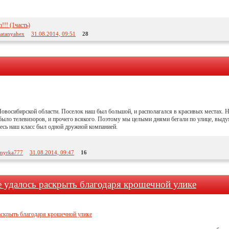
!! (1часть)
satanyahex
31.08.2014, 09:51
28
овосибирской области. Поселок наш был большой, и располагался в красивых местах. На
не было телевизоров, и прочего всякого. Поэтому мы целыми днями бегали по улице, вы
есь наш класс был одной дружной компанией.
myrka777
31.08.2014, 09:47
16
 удалось раскрыть благодаря крошечной улике