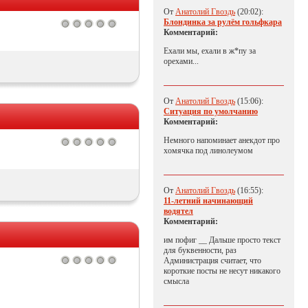
От
Анатолий Гвоздь
(20:02):
Блондинка за рулём гольфкара
Комментарий:
Ехали мы, ехали в ж*пу за
орехами...
От
Анатолий Гвоздь
(15:06):
Ситуация по умолчанию
Комментарий:
Немного напоминает анекдот про
хомячка под линолеумом
От
Анатолий Гвоздь
(16:55):
11-летний начинающий
водятел
Комментарий:
им пофиг __ Дальше просто текст
для буквенности, раз
Администрация считает, что
короткие посты не несут никакого
смысла