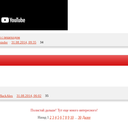
п с пешеходом
binder
31.08.2014, 09:35
34
BlackAlex
31.08.2014, 06:02
35
Полистай дальше! Тут еще много интересного!
Назад
1
2
3
4
5
6
7
8
9
10
...
30
Далее