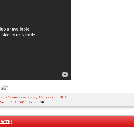
и
емога" великих укров под Иловайском. ДНР
Zoov
31.08.2014, 15:57
70
асть)