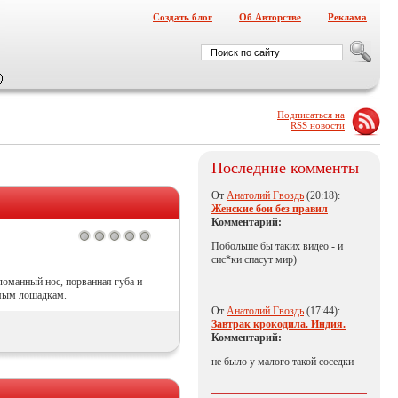
Создать блог
Об Авторстве
Реклама
Подписаться на
RSS новости
Последние комменты
От
Анатолий Гвоздь
(20:18):
Женские бои без правил
Комментарий:
Побольше бы таких видео - и
сис*ки спасут мир)
ломанный нос, порванная губа и
имым лошадкам.
От
Анатолий Гвоздь
(17:44):
Завтрак крокодила. Индия.
Комментарий:
не было у малого такой соседки