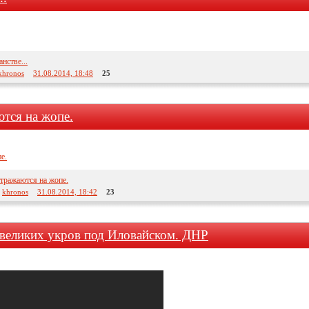
нстве...
khronos
31.08.2014, 18:48
25
тся на жопе.
тражаются на жопе.
:
khronos
31.08.2014, 18:42
23
 великих укров под Иловайском. ДНР