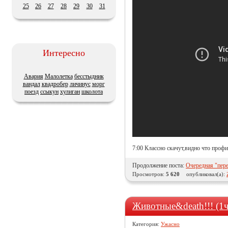
25
26
27
28
29
30
31
Интересно
Авария
Малолетка
бесстыдник
вандал
квадробер
личинус
морг
поезд
ссыкун
хулиган
школота
7:00 Классно скачут,видно что проф
Продолжение поста:
Очередная "пер
Просмотров:
5 620
опубликовал(а):
Животные&death!!! (1ч
Категория:
Ужасно