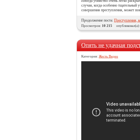
Иногда убийство очень легко раскры
случаи, когда особенно тщательный у
совершения преступления, может пом
Продолжение поста:
Преступления, к
Просмотров:
10 215
опубликовал(а)
Опять не удачная подст
Категория:
Жесть Видео