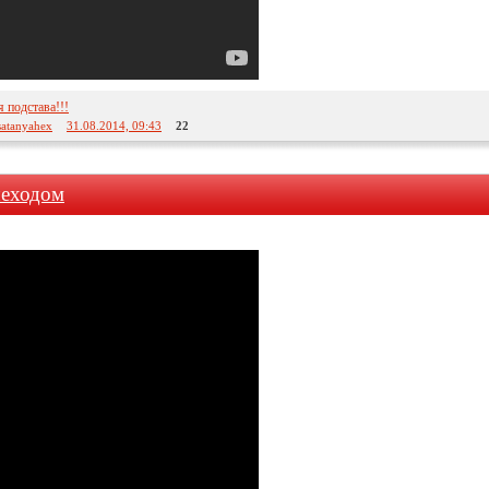
я подстава!!!
satanyahex
31.08.2014, 09:43
22
шеходом