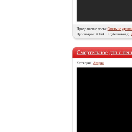
Продолжение поста:
Опять не удачна
Просмотров:
4 454
опубликовал(а):
Смертельное дтп с пе
Категория:
Аварии