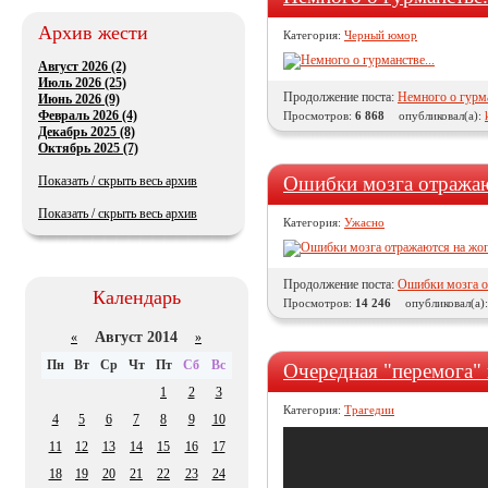
Архив жести
Категория:
Черный юмор
Август 2026 (2)
Июль 2026 (25)
Продолжение поста:
Немного о гурма
Июнь 2026 (9)
Февраль 2026 (4)
Просмотров:
6 868
опубликовал(а):
Декабрь 2025 (8)
Октябрь 2025 (7)
Ошибки мозга отражаю
Показать / скрыть весь архив
Показать / скрыть весь архив
Категория:
Ужасно
Продолжение поста:
Ошибки мозга о
Календарь
Просмотров:
14 246
опубликовал(а)
Август 2014
«
»
Пн
Вт
Ср
Чт
Пт
Сб
Вс
Очередная "перемога"
1
2
3
Категория:
Трагедии
4
5
6
7
8
9
10
11
12
13
14
15
16
17
18
19
20
21
22
23
24