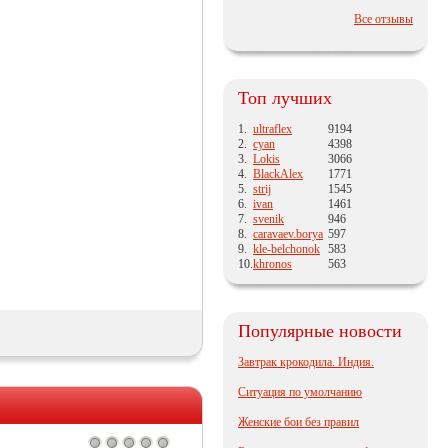
Все отзывы
Топ лучших
1.
ultraflex
9194
2.
cyan
4398
3.
Lokis
3066
4.
BlackAlex
1771
5.
strij
1545
6.
ivan
1461
7.
svenik
946
8.
caravaev.borya
597
9.
kle-belchonok
583
10.
khronos
563
Популярные новости
Завтрак крокодила. Индия.
Ситуация по умолчанию
Женские бои без правил