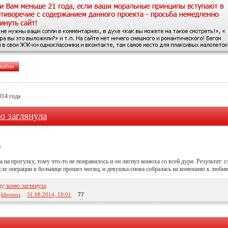
014 года
ю заглянула
а прогулку, тому что-то не понравилось и он лягнул конюха со всей дури. Результат: с
осле операции в больнице прошел месяц, и девушка снова собралась на конюшню к люб
шу, коню заглянула
:
khronos
31.08.2014, 19:01
77
..