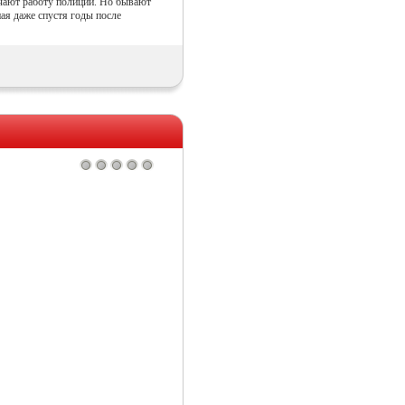
гчают работу полиции. Но бывают
ная даже спустя годы после