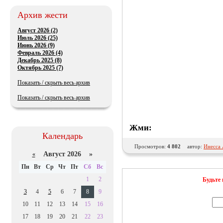
Архив жести
Август 2026 (2)
Июль 2026 (25)
Июнь 2026 (9)
Февраль 2026 (4)
Декабрь 2025 (8)
Октябрь 2025 (7)
Показать / скрыть весь архив
Показать / скрыть весь архив
Жми:
Календарь
Просмотров:
4 802
автор:
Инесса
Август 2026 »
«
Пн
Вт
Ср
Чт
Пт
Сб
Вс
1
2
Будьте 
3
4
5
6
7
8
9
10
11
12
13
14
15
16
17
18
19
20
21
22
23