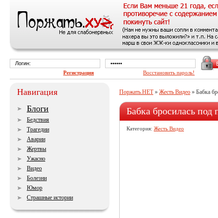
Регистрация
Восстановить пароль!
Навигация
Поржать.НЕТ
»
Жесть Видео
» Бабка бр
Блоги
Бабка бросилась под 
Бедствия
Категория:
Жесть Видео
Трагедии
Аварии
Жертвы
Ужасно
Видео
Болезни
Юмор
Страшные истории