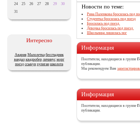
24
25
26
27
28
29
30
Новости по теме:
31
Рина Паленкова бросилась под по
Студентка бросилась под поезд
Бросилась под поезд.
Девочка бросилась под поезд.
Школьница лишилась ног
Интересно
Информация
Авария
Малолетка
бесстыдник
Посетители, находящиеся в группе
Г
вандал
квадробер
личинус
морг
публикации.
поезд
ссыкун
хулиган
школота
Мы рекомендуем Вам
зарегистриров
Информация
Посетители, находящиеся в группе
Г
публикации.