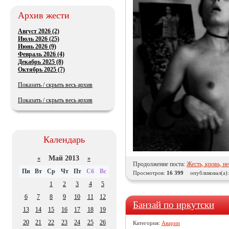
Архив жести
Август 2026 (2)
Июль 2026 (25)
Июнь 2026 (9)
Февраль 2026 (4)
Декабрь 2025 (8)
Октябрь 2025 (7)
Показать / скрыть весь архив
Показать / скрыть весь архив
Календарь
Май 2013
«
»
Продолжение поста:
Жесть, кровь, не
Пн
Вт
Ср
Чт
Пт
Сб
Вс
Просмотров:
16 399
опубликовал(а)
1
2
3
4
5
6
7
8
9
10
11
12
Банзай по иркутски
13
14
15
16
17
18
19
20
21
22
23
24
25
26
Категория:
Аварии