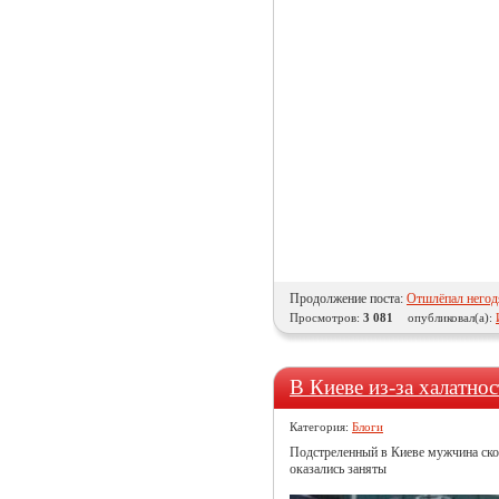
Продолжение поста:
Отшлёпал негод
Просмотров:
3 081
опубликовал(а):
В Киеве из-за халатно
Категория:
Блоги
Подстреленный в Киеве мужчина сконч
оказались заняты