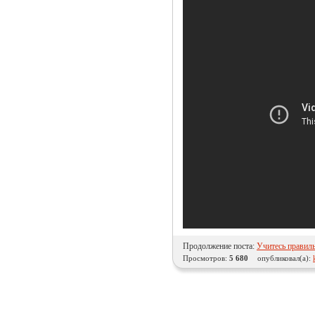
Продолжение поста:
Учитесь правиль
Просмотров:
5 680
опубликовал(а):