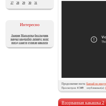
27
28
29
30
31
Интересно
Авария
Малолетка
бесстыдник
вандал
квадробер
личинус
морг
поезд
ссыкун
хулиган
школота
Продолжение поста:
Банзай по иркут
Просмотров:
4 349
опубликовал(а):
Взорванная какашка 2