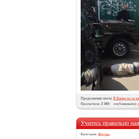
Продолжение поста:
В Киеве из-за х
Просмотров:
2 503
опубликовал(а):
Учитесь правильно наж
Категория:
Жертвы