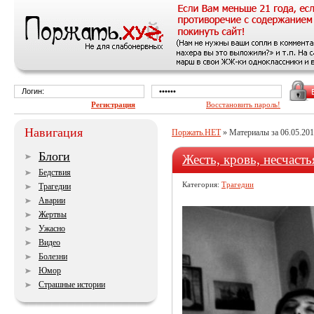
Регистрация
Восстановить пароль!
Навигация
Поржать.НЕТ
» Материалы за 06.05.20
Блоги
Жесть, кровь, несчасть
Бедствия
Категория:
Трагедии
Трагедии
Аварии
Жертвы
Ужасно
Видео
Болезни
Юмор
Страшные истории