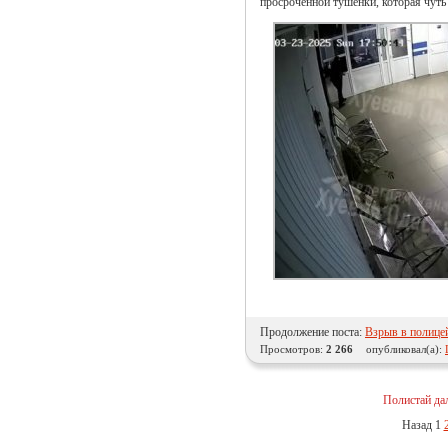
просроченной тушенки, которая чуть
Продолжение поста:
Взрыв в полице
Просмотров:
2 266
опубликовал(а):
Полистай да
Назад
1