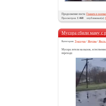
Продолжение поста:
Граната в военк
Просмотров:
1 468
опубликовал(а):
Мусора сбили маму с 
Категория:
Трагедии
/
Жертвы
/
Жесть
Мусора летели на вызов, естественн
переходе.