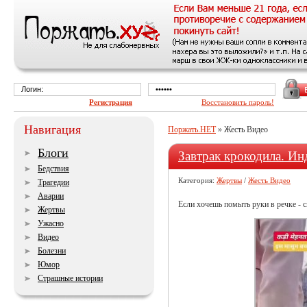
Регистрация
Восстановить пароль!
Навигация
Поржать.НЕТ
» Жесть Видео
Блоги
Завтрак крокодила. Ин
Бедствия
Категория:
Жертвы
/
Жесть Видео
Трагедии
Аварии
Если хочешь помыть руки в речке - 
Жертвы
Ужасно
Видео
Болезни
Юмор
Страшные истории