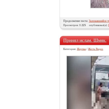
Продолжение поста:
Залежавшийся т
Просмотров:
1 225
опубликовал(а):
Принял ислам. Шмяк.
Категория:
Жертвы
/
Жесть Видео