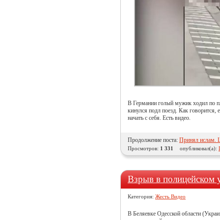
В Германии голый мужик ходил по п
кинулся подл поезд. Как говорится, е
начать с себя. Есть видео.
Продолжение поста:
Принял ислам.
Просмотров:
1 331
опубликовал(а):
Взрыв в полицейском 
Категория:
Жесть Видео
В Беляевке Одесской области (Украин