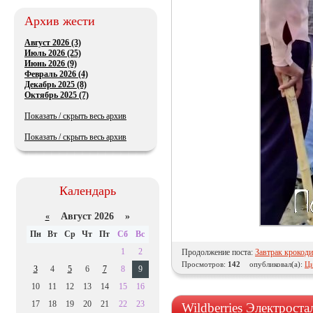
Архив жести
Август 2026 (3)
Июль 2026 (25)
Июнь 2026 (9)
Февраль 2026 (4)
Декабрь 2025 (8)
Октябрь 2025 (7)
Показать / скрыть весь архив
Показать / скрыть весь архив
Календарь
Август 2026 »
«
Пн
Вт
Ср
Чт
Пт
Сб
Вс
1
2
Продолжение поста:
Завтрак крокоди
Просмотров:
142
опубликовал(а):
Ци
3
4
5
6
7
8
9
10
11
12
13
14
15
16
17
18
19
20
21
22
23
Wildberries Электроста