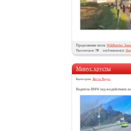
Продолжение поста:
Wildberries Эле
Просмотров:
78
опубликовал(а):
Цир
Минус хрусты
Категория:
Жесть Видео
Водитель BMW под воздействием алк