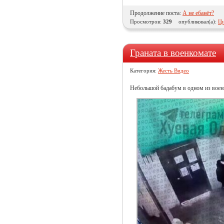
Продолжение поста:
А не ебанёт?
Просмотров:
329
опубликовал(а):
Ци
Граната в военкомате
Категория:
Жесть Видео
Небольшой бадабум в одном из вое