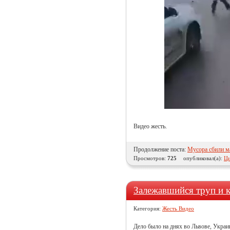
Видео жесть.
Продолжение поста:
Мусора сбили м
Просмотров:
725
опубликовал(а):
Ци
Залежавшийся труп и 
Категория:
Жесть Видео
Дело было на днях во Львове, Украи