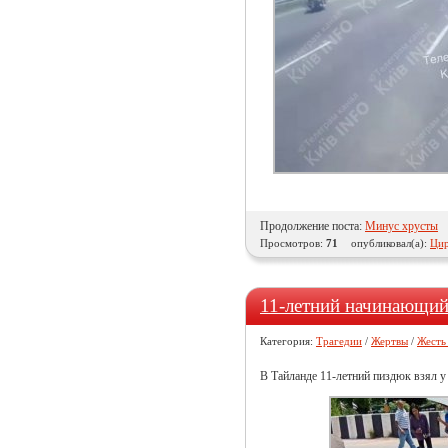
Продолжение поста:
Минус хрусты
Просмотров:
71
опубликовал(а):
Цир
11-летний начинающий
Категория:
Трагедии
/
Жертвы
/
Жесть
В Тайланде 11-летний пиздюк взял у