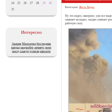
24
25
26
27
28
29
30
Категория:
Жесть Видео
31
Ну это видео, наверное, уже все виде
снимает на видео, заодно снимает 
рабочую силу.
Интересно
Авария
Малолетка
бесстыдник
вандал
квадробер
личинус
морг
поезд
ссыкун
хулиган
школота