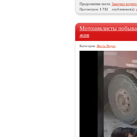
Продолжение поста:
Замочил водите
Просмотров:
1 732
опубликовал(а):
Мотоциклисты побывав
жив
Категория:
Жесть Видео