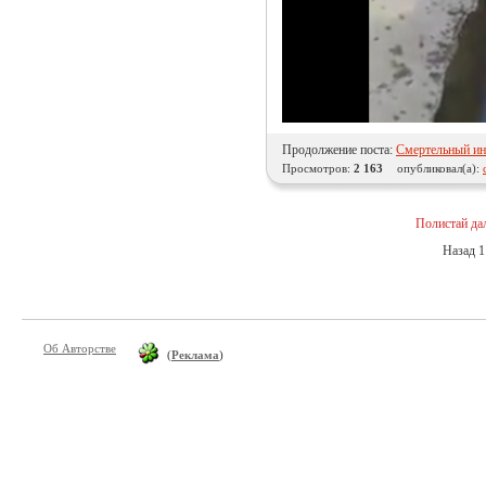
Продолжение поста:
Смертельный ин
Просмотров:
2 163
опубликовал(а):
Полистай да
Назад
1
Об Авторстве
(
Реклама
)