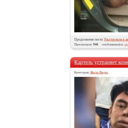
Продолжение поста:
Расстреляли в а
Просмотров:
946
опубликовал(а):
cy
Картель устраняет кон
Категория:
Жесть Видео