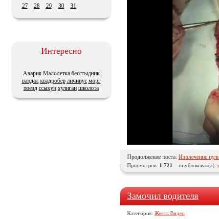
27
28
29
30
31
Интересно
Авария
Малолетка
бесстыдник
вандал
квадробер
личинус
морг
поезд
ссыкун
хулиган
школота
Продолжение поста:
Извлечение пули
Просмотров:
1 721
опубликовал(а):
Замочил водителя
Категория:
Жесть Видео