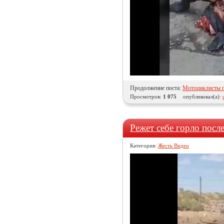
Продолжение поста:
Мотоциклисты п
Просмотров:
1 075
опубликовал(а):
Режет себе горло посл
Категория:
Жесть Видео