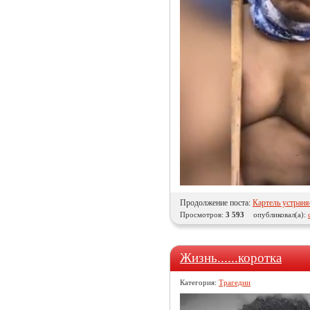
Продолжение поста:
Картель устраня
Просмотров:
3 593
опубликовал(а):
Жизнь......коротка
Категория:
Трагедии