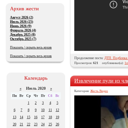
Архив жести
Август 2026 (2)
Июль 2026 (25)
Июнь 2026 (9)
Февраль 2026 (4)
Декабрь 2025 (8)
Октябрь 2025 (7)
Показать / скрыть весь архив
Показать / скрыть весь архив
Продолжение поста:
ДТП. Подборка н
Просмотров:
621
опубликовал(а):
1r
Календарь
Извлечение пули из чл
Июль 2020
«
»
Категория:
Жесть Видео
Пн
Вт
Ср
Чт
Пт
Сб
Вс
1
2
3
4
5
6
7
8
9
10
11
12
13
14
15
16
17
18
19
20
21
22
23
24
25
26