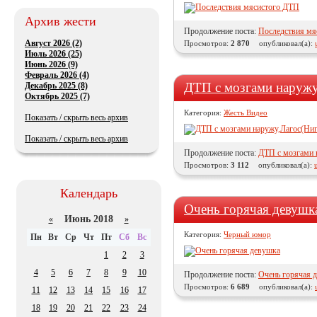
Архив жести
Продолжение поста:
Последствия мя
Август 2026 (2)
Просмотров:
2 870
опубликовал(а):
Июль 2026 (25)
Июнь 2026 (9)
Февраль 2026 (4)
ДТП с мозгами наружу
Декабрь 2025 (8)
Октябрь 2025 (7)
Категория:
Жесть Видео
Показать / скрыть весь архив
Показать / скрыть весь архив
Продолжение поста:
ДТП с мозгами 
Просмотров:
3 112
опубликовал(а):
Календарь
Очень горячая девушк
Июнь 2018
«
»
Категория:
Черный юмор
Пн
Вт
Ср
Чт
Пт
Сб
Вс
1
2
3
4
5
6
7
8
9
10
Продолжение поста:
Очень горячая 
Просмотров:
6 689
опубликовал(а):
11
12
13
14
15
16
17
18
19
20
21
22
23
24