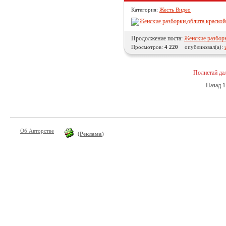
Категория:
Жесть Видео
Продолжение поста:
Женские разборк
Просмотров:
4 220
опубликовал(а):
Полистай да
Назад
1
Об Авторстве
(
Реклама
)