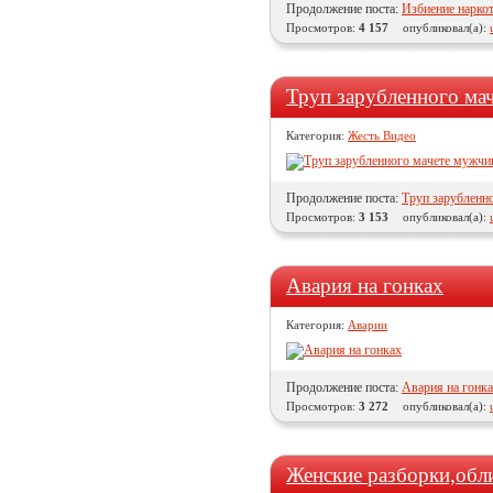
Продолжение поста:
Избиение наркот
Просмотров:
4 157
опубликовал(а):
Труп зарубленного ма
Категория:
Жесть Видео
Продолжение поста:
Труп зарубленн
Просмотров:
3 153
опубликовал(а):
Авария на гонках
Категория:
Аварии
Продолжение поста:
Авария на гонк
Просмотров:
3 272
опубликовал(а):
Женские разборки,обли