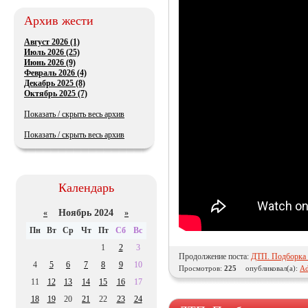
Архив жести
Август 2026 (1)
Июль 2026 (25)
Июнь 2026 (9)
Февраль 2026 (4)
Декабрь 2025 (8)
Октябрь 2025 (7)
Показать / скрыть весь архив
Показать / скрыть весь архив
Календарь
Ноябрь 2024
«
»
Пн
Вт
Ср
Чт
Пт
Сб
Вс
1
2
3
Продолжение поста:
ДТП. Подборка н
4
5
6
7
8
9
10
Просмотров:
225
опубликовал(а):
Ad
11
12
13
14
15
16
17
18
19
20
21
22
23
24