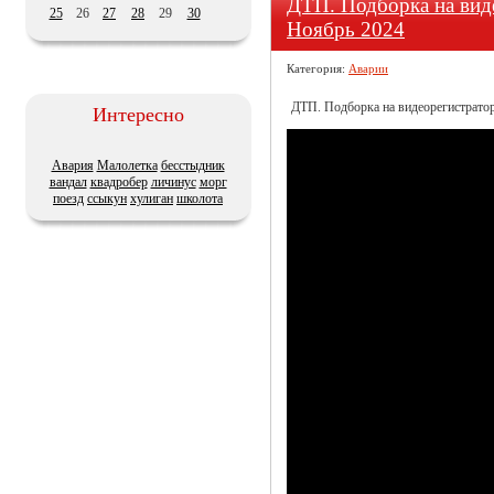
ДТП. Подборка на виде
25
26
27
28
29
30
Ноябрь 2024
Категория:
Аварии
ДТП. Подборка на видеорегистратор 
Интересно
Авария
Малолетка
бесстыдник
вандал
квадробер
личинус
морг
поезд
ссыкун
хулиган
школота