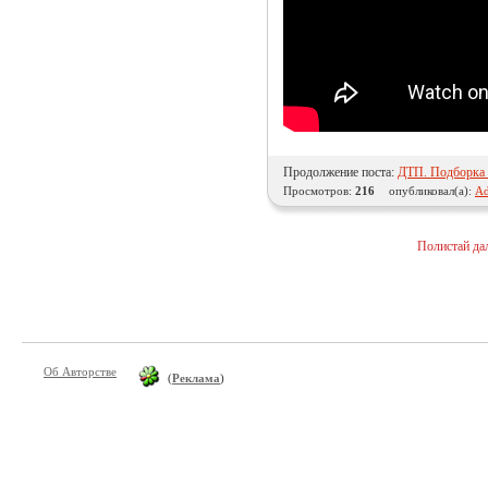
Продолжение поста:
ДТП. Подборка н
Просмотров:
216
опубликовал(а):
Ad
Полистай да
Об Авторстве
(
Реклама
)