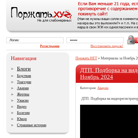
Регистрация
Восстановить пароль!
Навигация
Поржать.НЕТ
» Материалы за Ноябрь 2
Блоги
ДТП. Подборка на виде
Бедствия
Ноябрь 2024
Трагедии
Аварии
Категория:
Аварии
Жертвы
ДТП. Подборка на видеорегистратор 
Ужасно
Видео
Болезни
Юмор
Страшные истории