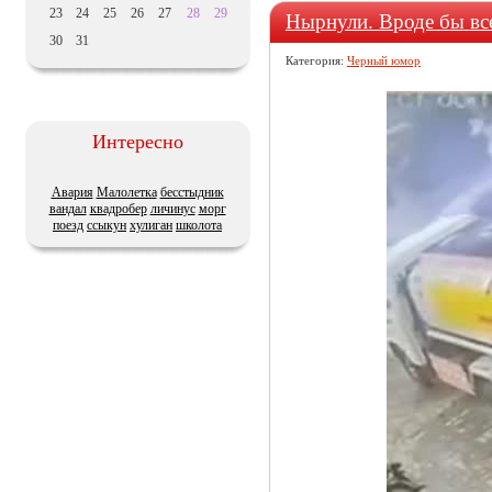
23
24
25
26
27
28
29
Нырнули. Вроде бы вс
30
31
Категория:
Черный юмор
Интересно
Авария
Малолетка
бесстыдник
вандал
квадробер
личинус
морг
поезд
ссыкун
хулиган
школота