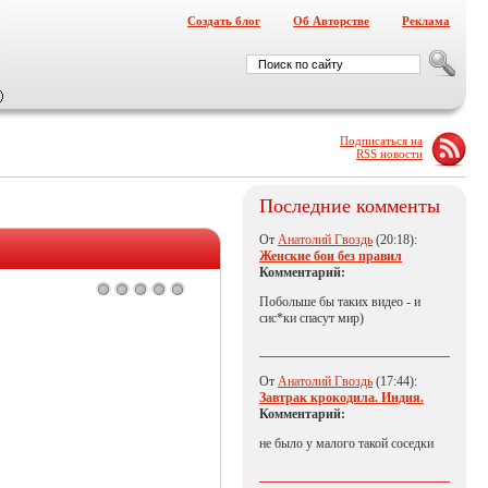
Создать блог
Об Авторстве
Реклама
Подписаться на
RSS новости
Последние комменты
От
Анатолий Гвоздь
(20:18):
Женские бои без правил
Комментарий:
Побольше бы таких видео - и
сис*ки спасут мир)
От
Анатолий Гвоздь
(17:44):
Завтрак крокодила. Индия.
Комментарий:
не было у малого такой соседки