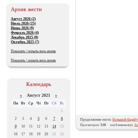
Архив жести
Август 2026 (2)
Июль 2026 (25)
Июнь 2026 (9)
Февраль 2026 (4)
Декабрь 2025 (8)
Октябрь 2025 (7)
Показать / скрыть весь архив
Показать / скрыть весь архив
Календарь
Август 2021
«
»
Пн
Вт
Ср
Чт
Пт
Сб
Вс
1
2
3
4
5
6
7
8
Продолжение поста:
Большой бадабу
Просмотров:
518
опубликовал(а):
Ad
9
10
11
12
13
14
15
16
17
18
19
20
21
22