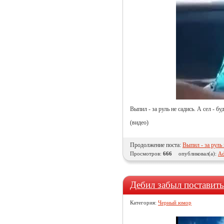
Выпил - за руль не садись. А сел - б
(видео)
Продолжение поста:
Выпил - за руль 
Просмотров:
666
опубликовал(а):
Ad
Дебил забыл поставить
Категория:
Черный юмор