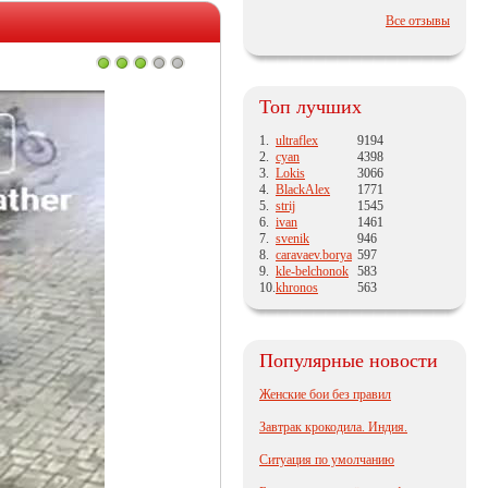
Все отзывы
Топ лучших
1.
ultraflex
9194
2.
cyan
4398
3.
Lokis
3066
4.
BlackAlex
1771
5.
strij
1545
6.
ivan
1461
7.
svenik
946
8.
caravaev.borya
597
9.
kle-belchonok
583
10.
khronos
563
Популярные новости
Женские бои без правил
Завтрак крокодила. Индия.
Ситуация по умолчанию