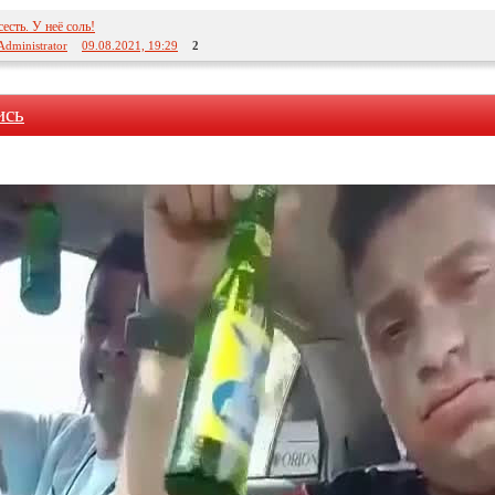
есть. У неё соль!
Administrator
09.08.2021, 19:29
2
ись