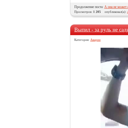
Продолжение поста:
А она не может с
Просмотров:
1 205
опубликовал(а):
Выпил - за руль не сад
Категория:
Аварии