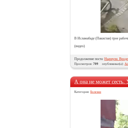
В Исламабаде (Пакистан) трое рабоч
(видео)
Продолжение поста:
Нырнули. Вроде
Просмотров:
709
опубликовал(а):
Ad
А она не может сесть. 
Категория:
Болезни