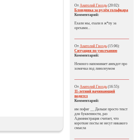
От
Анатолий Гвоздь
(20:02):
Блондинка за рулём гольфкара
Комментарий:
Ехали мы, ехали в ж*пу за
орехами...
От
Анатолий Гвоздь
(15:06):
Ситуация по умолчанию
Комментарий:
Немного напоминает анекдот про
хомячка под линолеумом
От
Анатолий Гвоздь
(16:55):
11-летний начинающий
водятел
Комментарий:
им пофиг __ Дальше просто текст
для буквенности, раз
Администрация считает, что
короткие посты не несут никакого
смысла