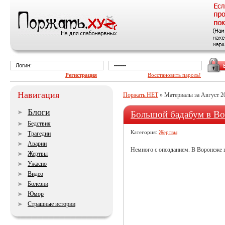
Регистрация
Восстановить пароль!
Навигация
Поржать.НЕТ
» Материалы за Август 2
Блоги
Большой бадабум в В
Бедствия
Категория:
Жертвы
Трагедии
Аварии
Немного с опозданием. В Воронеже в
Жертвы
Ужасно
Видео
Болезни
Юмор
Страшные истории