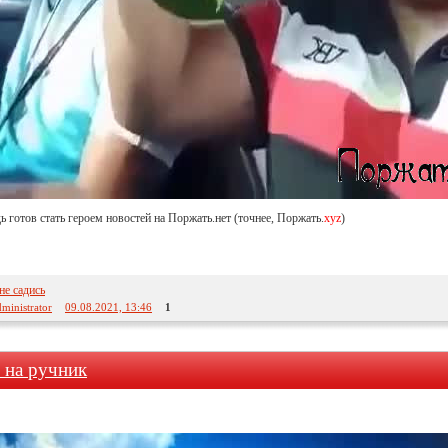
удь готов стать героем новостей на Поржать.нет (точнее, Поржать.
xyz
)
не садись
ministrator
09.08.2021, 13:46
1
 на ручник