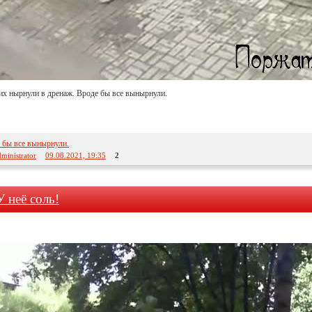
их нырнули в дренаж. Вроде бы все вынырнули.
 бы все вынырнули.
ministrator
09.08.2021, 19:35
2
У неё соль!