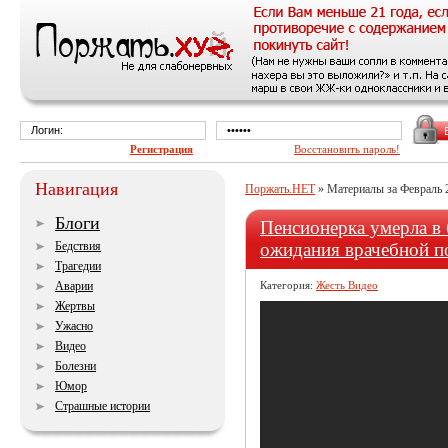
Регистрация
Восстановить пароль!
Навигация
Поржать.НЕТ
» Материалы за Февраль 
Блоги
Пенсионерка умерла в 
Бедствия
ожидания врачебной 
Трагедии
Аварии
Категория:
Жесть Видео
Жертвы
Ужасно
Видео
Болезни
Юмор
Страшные истории