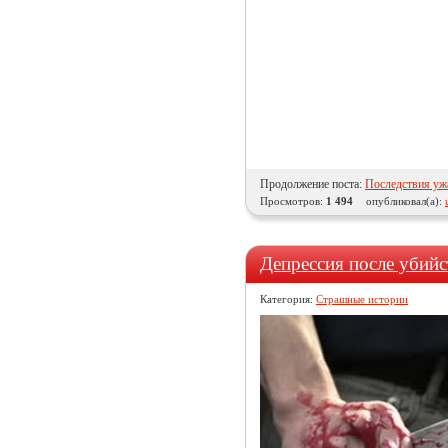
Продолжение поста:
Последствия уж
Просмотров:
1 494
опубликовал(а):
Депрессия после убийс
Категория:
Страшные истории