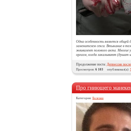
Одна особенность является общей д
заменителем секса. Втыкание в те
эквивалент полового акта. Многие
оргазм, когда закалывают (душат 
Продолжение поста:
Депрессия после
Просмотров:
6 103
опубликовал(а):
Про гниющего манекен
Категория:
Болезни