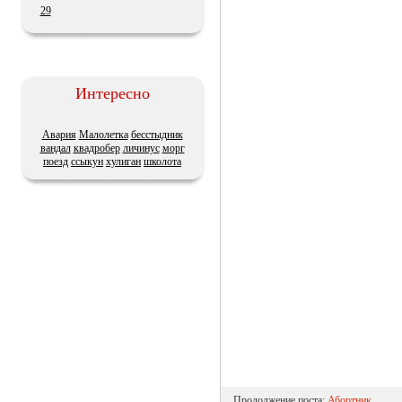
29
Интересно
Авария
Малолетка
бесстыдник
вандал
квадробер
личинус
морг
поезд
ссыкун
хулиган
школота
Продолжение поста:
Абортник