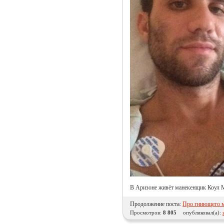
В Аризоне живёт манекенщик Коул Ма
Продолжение поста:
Про гниющего м
Просмотров:
8 805
опубликовал(а):