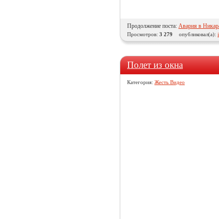
Продолжение поста:
Авария в Никар
Просмотров:
3 279
опубликовал(а):
Полет из окна
Категория:
Жесть Видео