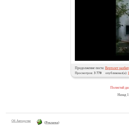
Продолжение поста:
Вертолет разбит
Просмотров:
3 770
опубликовал(а):
Полистай да
Назад
1
Об Авторстве
(
Реклама
)