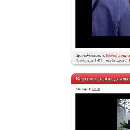
Продолжение поста:
Крокодил откус
Просмотров:
4 477
опубликовал(а):
Вертолет разбит, пило
Категория:
Блоги