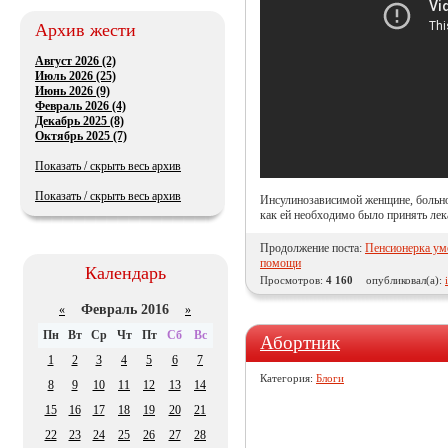
Архив жести
Август 2026 (2)
Июль 2026 (25)
Июнь 2026 (9)
Февраль 2026 (4)
Декабрь 2025 (8)
Октябрь 2025 (7)
Показать / скрыть весь архив
Показать / скрыть весь архив
Инсулинозависимой женщине, больно
как ей необходимо было принять лек
Продолжение поста:
Пенсионерка уме
помощи
Календарь
Просмотров:
4 160
опубликовал(а):
Февраль 2016
«
»
Пн
Вт
Ср
Чт
Пт
Сб
Вс
Абортник
1
2
3
4
5
6
7
Категория:
Блоги
8
9
10
11
12
13
14
15
16
17
18
19
20
21
22
23
24
25
26
27
28