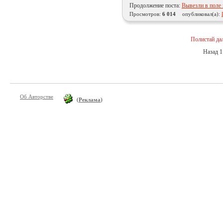
Продолжение поста:
Вывезли в поле 
Просмотров:
6 014
опубликовал(а):
Полистай да
Назад
1
Об Авторстве
(
Реклама
)