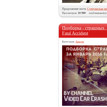
Продолжение поста:
Супружеская нев
Просмотров:
10 900
опубликовал(а)
Подборка - страшных,
Fatal Accident
Категория:
Аварии