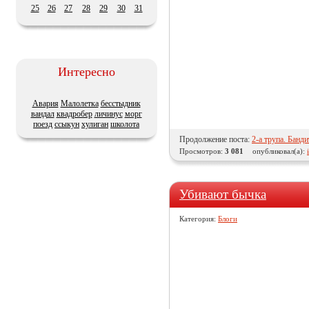
25
26
27
28
29
30
31
Интересно
Авария
Малолетка
бесстыдник
вандал
квадробер
личинус
морг
поезд
ссыкун
хулиган
школота
Продолжение поста:
2-а трупа. Банд
Просмотров:
3 081
опубликовал(а):
Убивают бычка
Категория:
Блоги