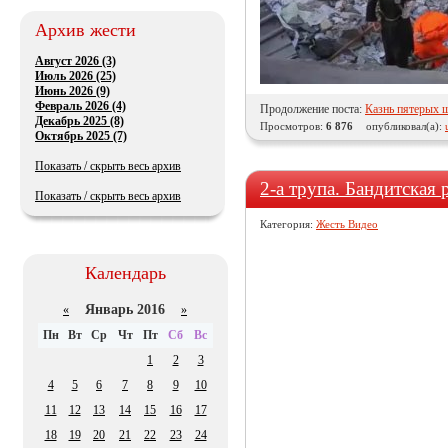
Архив жести
Август 2026 (3)
Июль 2026 (25)
Июнь 2026 (9)
Февраль 2026 (4)
Продолжение поста:
Казнь пятерых 
Декабрь 2025 (8)
Просмотров:
6 876
опубликовал(а):
Октябрь 2025 (7)
Показать / скрыть весь архив
2-а трупа. Бандитская 
Показать / скрыть весь архив
Категория:
Жесть Видео
Календарь
Январь 2016
«
»
Пн
Вт
Ср
Чт
Пт
Сб
Вс
1
2
3
4
5
6
7
8
9
10
11
12
13
14
15
16
17
18
19
20
21
22
23
24