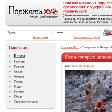
Регистрация
Восстановить пароль!
Навигация
Поржать.НЕТ
» Материалы за Январь 2
Блоги
Казнь пятерых шпион
Бедствия
Категория:
Жесть Видео
Трагедии
Аварии
Жертвы
Ужасно
Видео
Болезни
Юмор
Страшные истории