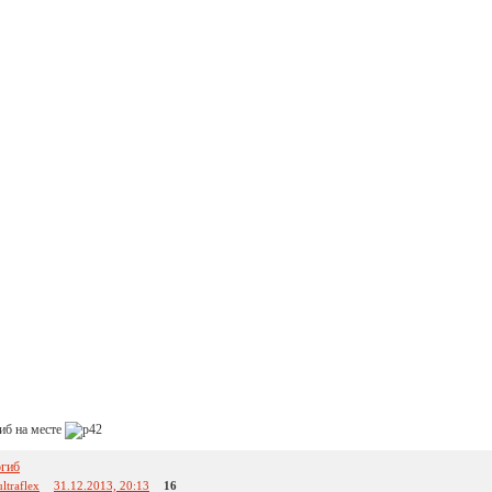
гиб на месте
огиб
ultraflex
31.12.2013, 20:13
16