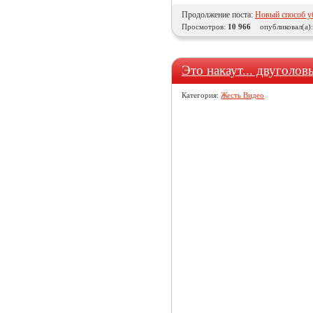
Продолжение поста:
Новый способ у
Просмотров:
10 966
опубликовал(а)
Это накаут... двуголо
Категория:
Жесть Видео