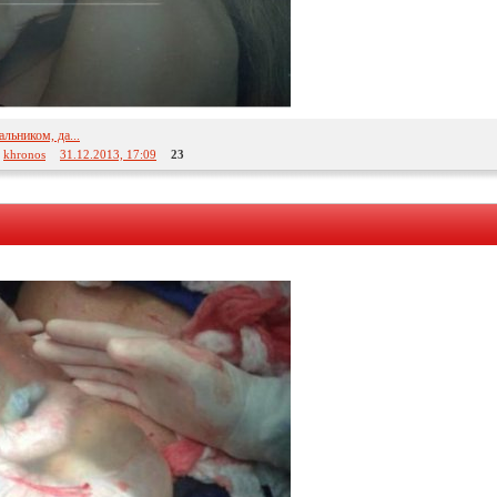
льником, да...
:
khronos
31.12.2013, 17:09
23