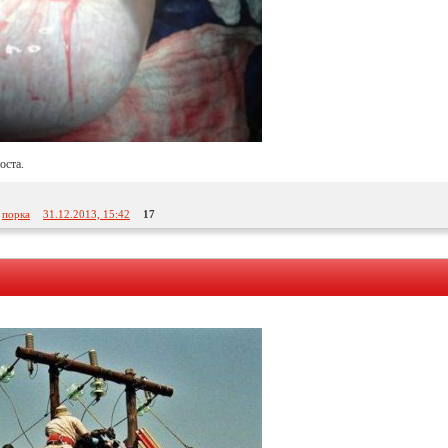
оста.
:
порка
31.12.2013, 15:42
17