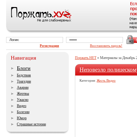
Регистрация
Восстановить пароль!
Навигация
Поржать.НЕТ
» Материалы за Декабрь 
Блоги
Неповезло полицеском
Бедствия
Категория:
Жесть Видео
Трагедии
Аварии
Жертвы
Ужасно
Видео
Болезни
Юмор
Страшные истории