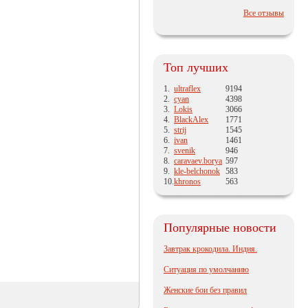
Все отзывы
Топ лучших
1.
ultraflex
9194
2.
cyan
4398
3.
Lokis
3066
4.
BlackAlex
1771
5.
strij
1545
6.
ivan
1461
7.
svenik
946
8.
caravaev.borya
597
9.
kle-belchonok
583
10.
khronos
563
Популярные новости
Завтрак крокодила. Индия.
Ситуация по умолчанию
Женские бои без правил