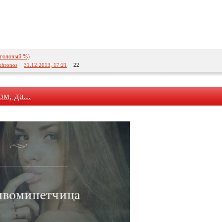
вуголовый %)
khronos
31.12.2013, 17:21
22
м, да...