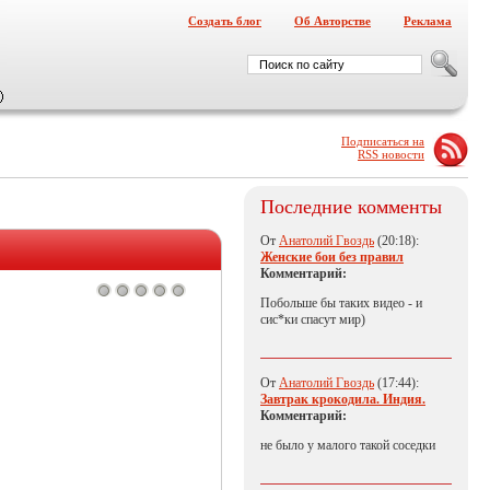
Создать блог
Об Авторстве
Реклама
Подписаться на
RSS новости
Последние комменты
От
Анатолий Гвоздь
(20:18):
Женские бои без правил
Комментарий:
Побольше бы таких видео - и
сис*ки спасут мир)
От
Анатолий Гвоздь
(17:44):
Завтрак крокодила. Индия.
Комментарий:
не было у малого такой соседки