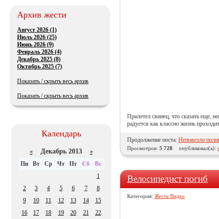
Архив жести
Август 2026 (1)
Июль 2026 (25)
Июнь 2026 (9)
Февраль 2026 (4)
Декабрь 2025 (8)
Октябрь 2025 (7)
Показать / скрыть весь архив
Показать / скрыть весь архив
Прилетел свинец, что сказать еще, н
радуется как классно жизнь проходит
Календарь
Продолжение поста:
Неповезло поли
Просмотров:
5 728
опубликовал(а):
Декабрь 2013
«
»
Пн
Вт
Ср
Чт
Пт
Сб
Вс
1
Велосипедист погиб
2
3
4
5
6
7
8
Категория:
Жесть Видео
9
10
11
12
13
14
15
16
17
18
19
20
21
22