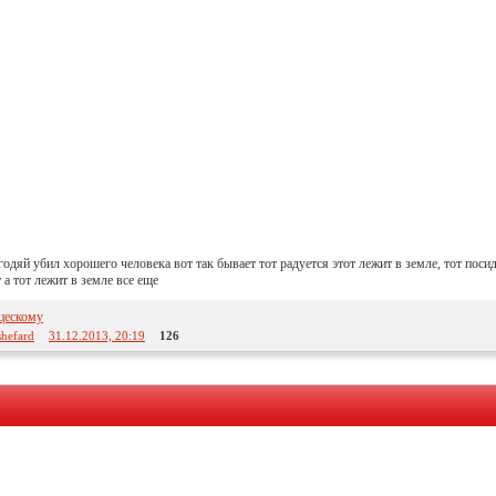
егодяй убил хорошего человека вот так бывает тот радуется этот лежит в земле, тот поси
 а тот лежит в земле все еще
цескому
shefard
31.12.2013, 20:19
126