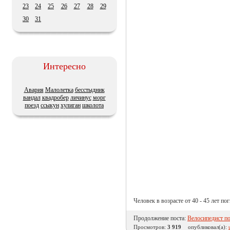
23
24
25
26
27
28
29
30
31
Интересно
Авария
Малолетка
бесстыдник
вандал
квадробер
личинус
морг
поезд
ссыкун
хулиган
школота
Человек в возрасте от 40 - 45 лет по
Продолжение поста:
Велосипедист п
Просмотров:
3 919
опубликовал(а):