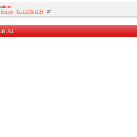
бийства!
:
khronos
31.12.2013, 17:34
27
вый %)