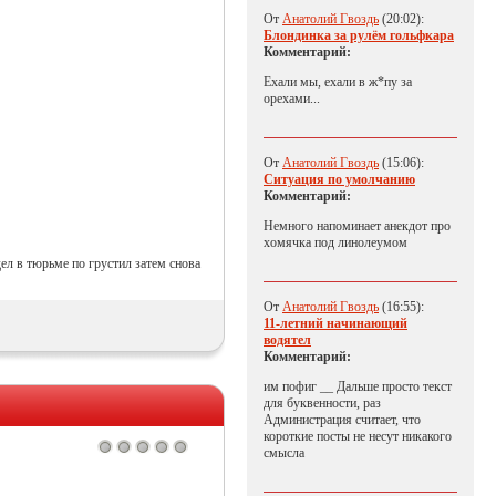
От
Анатолий Гвоздь
(20:02):
Блондинка за рулём гольфкара
Комментарий:
Ехали мы, ехали в ж*пу за
орехами...
От
Анатолий Гвоздь
(15:06):
Ситуация по умолчанию
Комментарий:
Немного напоминает анекдот про
хомячка под линолеумом
дел в тюрьме по грустил затем снова
От
Анатолий Гвоздь
(16:55):
11-летний начинающий
водятел
Комментарий:
им пофиг __ Дальше просто текст
для буквенности, раз
Администрация считает, что
короткие посты не несут никакого
смысла