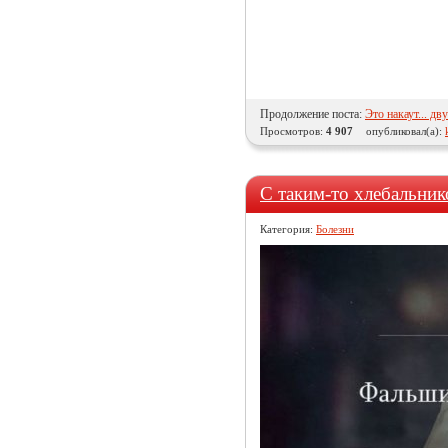
Продолжение поста:
Это накаут... д
Просмотров:
4 907
опубликовал(а):
С таким-то хлебальнико
Категория:
Болезни