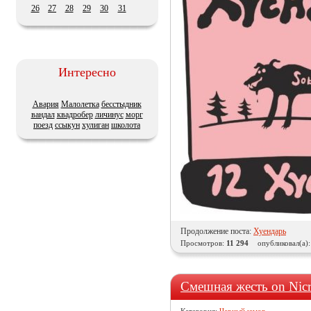
26
27
28
29
30
31
Интересно
Авария
Малолетка
бесстыдник
вандал
квадробер
личинус
морг
поезд
ссыкун
хулиган
школота
Продолжение поста:
Хуендарь
Просмотров:
11 294
опубликовал(а)
Смешная жесть оn Nic