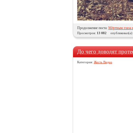
Продолжение поста:
Мёртвым глаза 
Просмотров:
13 082
опубликовал(а)
До чего доводят проте
Категория:
Жесть Видео