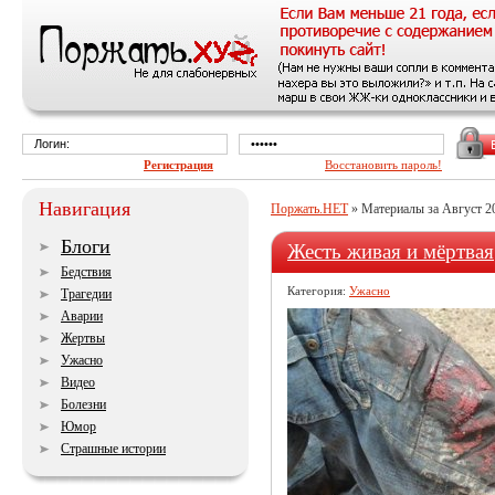
Регистрация
Восстановить пароль!
Навигация
Поржать.НЕТ
» Материалы за Август 2
Блоги
Жесть живая и мёртвая
Бедствия
Категория:
Ужасно
Трагедии
Аварии
Жертвы
Ужасно
Видео
Болезни
Юмор
Страшные истории