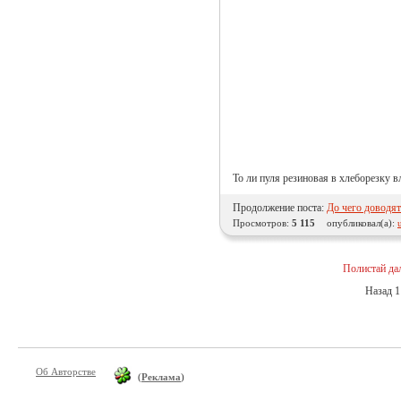
То ли пуля резиновая в хлеборезку в
Продолжение поста:
До чего доводят
Просмотров:
5 115
опубликовал(а):
Полистай да
Назад
1
Об Авторстве
(
Реклама
)