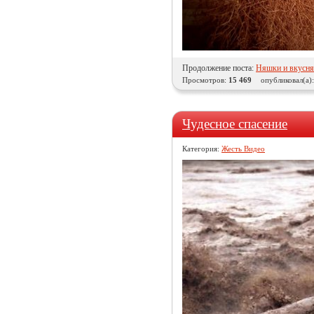
Продолжение поста:
Няшки и вкусн
Просмотров:
15 469
опубликовал(а)
Чудесное спасение
Категория:
Жесть Видео