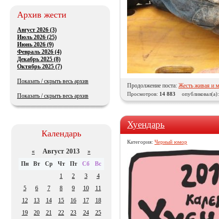
Архив жести
Август 2026 (3)
Июль 2026 (25)
Июнь 2026 (9)
Февраль 2026 (4)
Декабрь 2025 (8)
Октябрь 2025 (7)
Показать / скрыть весь архив
Продолжение поста:
Жесть живая и 
Просмотров:
14 883
опубликовал(а)
Показать / скрыть весь архив
Хуендарь
Календарь
Категория:
Черный юмор
Август 2013
«
»
Пн
Вт
Ср
Чт
Пт
Сб
Вс
1
2
3
4
5
6
7
8
9
10
11
12
13
14
15
16
17
18
19
20
21
22
23
24
25