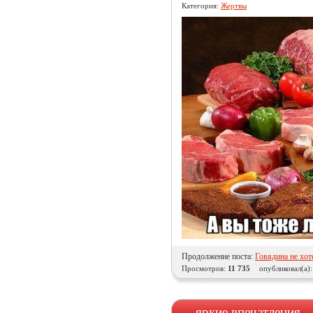
Категория:
Жертвы
Продолжение поста:
Говядина не хот
Просмотров:
11 735
опубликовал(а)
... яркие впечатления