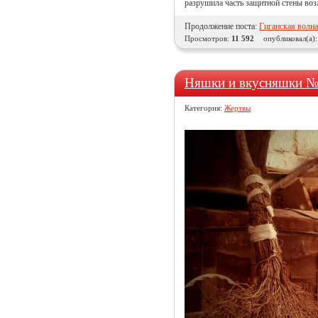
разрушила часть защитной стены воз
Продолжение поста:
Гиганская волна
Просмотров:
11 592
опубликовал(а)
Няшки и вкусняшки №
Категория:
Жертвы