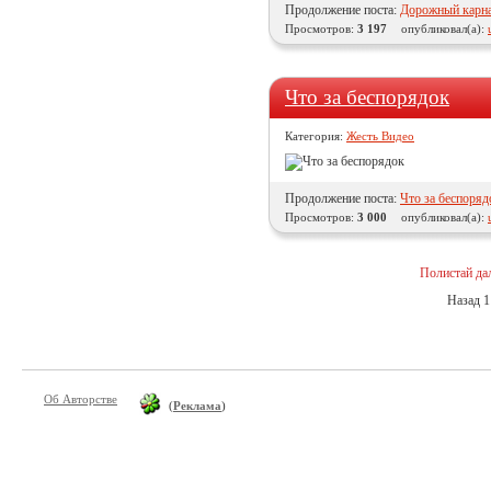
Продолжение поста:
Дорожный карн
Просмотров:
3 197
опубликовал(а):
Что за беспорядок
Категория:
Жесть Видео
Продолжение поста:
Что за беспоряд
Просмотров:
3 000
опубликовал(а):
Полистай да
Назад
1
Об Авторстве
(
Реклама
)