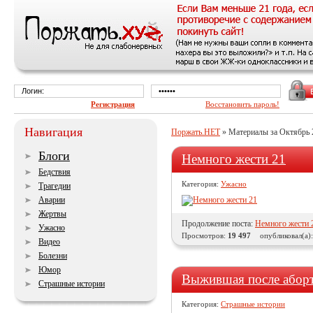
Регистрация
Восстановить пароль!
Навигация
Поржать.НЕТ
» Материалы за Октябрь 
Блоги
Немного жести 21
Бедствия
Категория:
Ужасно
Трагедии
Аварии
Жертвы
Продолжение поста:
Немного жести 
Ужасно
Просмотров:
19 497
опубликовал(а)
Видео
Болезни
Юмор
Выжившая после аборта
Страшные истории
Категория:
Страшные истории