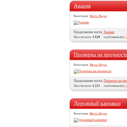
Авария
Категория:
Жесть Видео
Продолжение поста:
Авария
Просмотров:
3 620
опубликовал(а):
Проверка на прочност
Категория:
Жесть Видео
Продолжение поста:
Проверка на пр
Просмотров:
4 221
опубликовал(а):
Дорожный карнавал
Категория:
Жесть Видео