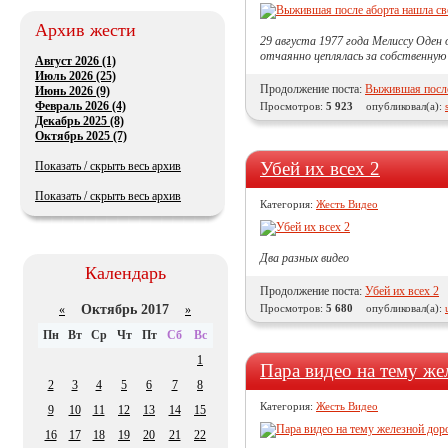
Архив жести
29 августа 1977 года Мелиссу Оден 
отчаянно цеплялась за собственную
Август 2026 (1)
Июль 2026 (25)
Продолжение поста:
Выжившая после 
Июнь 2026 (9)
Февраль 2026 (4)
Просмотров:
5 923
опубликовал(а):
Декабрь 2025 (8)
Октябрь 2025 (7)
Убей их всех 2
Показать / скрыть весь архив
Показать / скрыть весь архив
Категория:
Жесть Видео
Два разных видео
Календарь
Продолжение поста:
Убей их всех 2
Октябрь 2017
Просмотров:
5 680
опубликовал(а):
«
»
Пн
Вт
Ср
Чт
Пт
Сб
Вс
1
Пара видео на тему же
2
3
4
5
6
7
8
Категория:
Жесть Видео
9
10
11
12
13
14
15
16
17
18
19
20
21
22