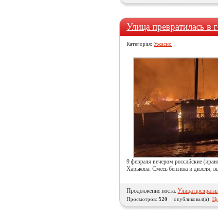
Улица превратилась в
Категория:
Ужасно
9 февраля вечером российские (ира
Харькова. Смесь бензина и дизеля, в
Продолжение поста:
Улица преврати
Просмотров:
520
опубликовал(а):
Ци