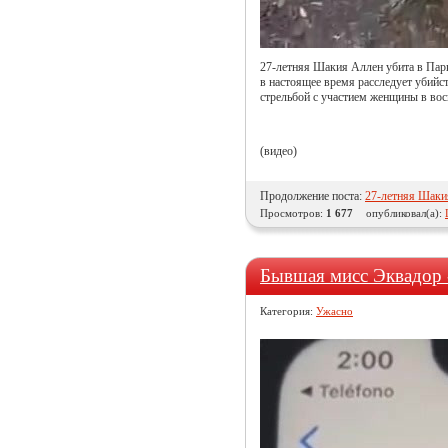
27-летняя Шакия Аллен убита в Пар
в настоящее время расследует убийс
стрельбой с участием женщины в вос
(видео)
Продолжение поста:
27-летняя Шаки
Просмотров:
1 677
опубликовал(а):
Бывшая мисс Эквадор -
Категория:
Ужасно