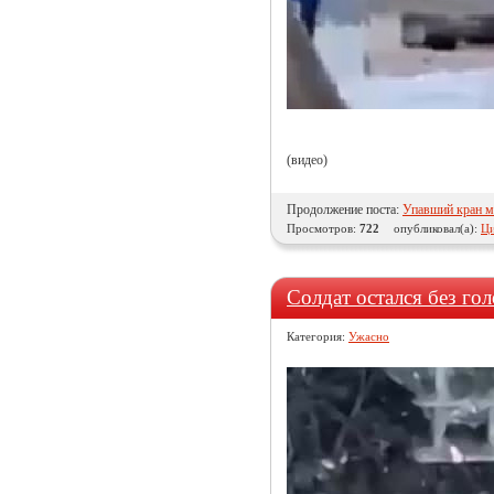
(видео)
Продолжение поста:
Упавший кран м
Просмотров:
722
опубликовал(а):
Ци
Солдат остался без го
Категория:
Ужасно