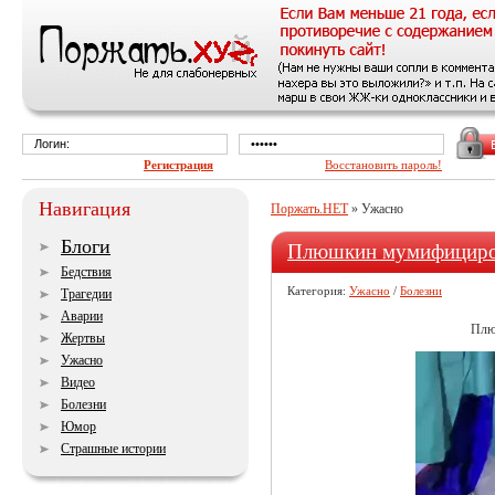
Регистрация
Восстановить пароль!
Навигация
Поржать.НЕТ
» Ужасно
Блоги
Плюшкин мумифициро
Бедствия
Категория:
Ужасно
/
Болезни
Трагедии
Аварии
Плю
Жертвы
Ужасно
Видео
Болезни
Юмор
Страшные истории