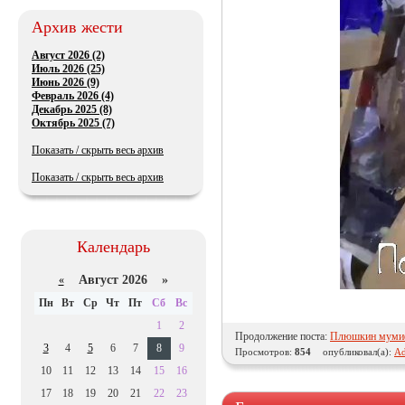
Архив жести
Август 2026 (2)
Июль 2026 (25)
Июнь 2026 (9)
Февраль 2026 (4)
Декабрь 2025 (8)
Октябрь 2025 (7)
Показать / скрыть весь архив
Показать / скрыть весь архив
Календарь
Август 2026 »
«
Пн
Вт
Ср
Чт
Пт
Сб
Вс
1
2
Продолжение поста:
Плюшкин муми
3
4
5
6
7
8
9
Просмотров:
854
опубликовал(а):
Ad
10
11
12
13
14
15
16
17
18
19
20
21
22
23