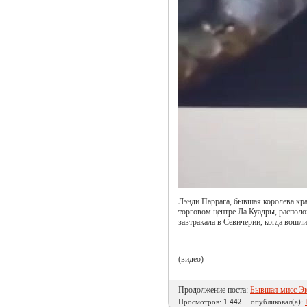
Лэнди Паррага, бывшая королева кра
торговом центре Ла Куадры, распол
завтракала в Севичерии, когда вошли
(видео)
Продолжение поста:
Бывшая мисс Эк
Просмотров:
1 442
опубликовал(а):