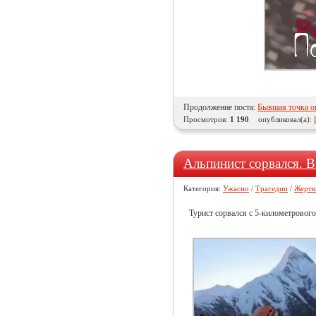
Продолжение поста:
Бывшая точка о
Просмотров:
1 190
опубликовал(а):
Альпинист сорвался. В
Категория:
Ужасно
/
Трагедии
/
Жертв
Турист сорвался с 5-километровог