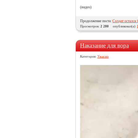
(видео)
Продолжение поста:
Солдат остался 
Просмотров:
2 280
опубликовал(а):
Наказание для вора
Категория:
Ужасно