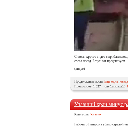
Снимая крутое видео с приближающи
слева поезд. Результат предсказуем.
(видео)
Продолжение поста:
Еще одна поезда
Просмотров:
1 627
опубликовал(а):
Упавший кран минус р
Категория:
Ужасно
Рабочего Газпрома убило стрелой уп