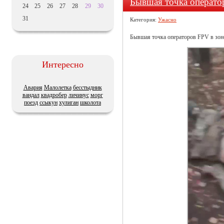
Бывшая точка операт
24
25
26
27
28
29
30
31
Категория:
Ужасно
Бывшая точка операторов FPV в зон
Интересно
Авария
Малолетка
бесстыдник
вандал
квадробер
личинус
морг
поезд
ссыкун
хулиган
школота