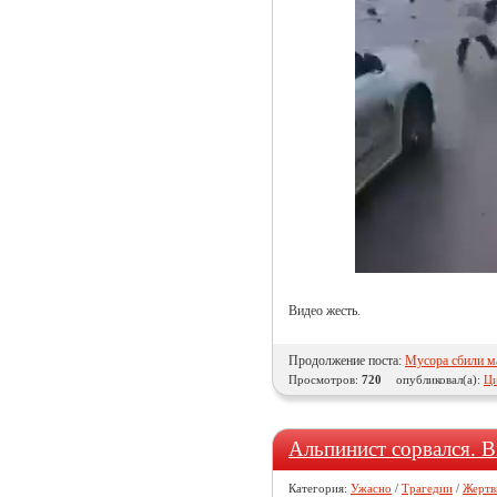
Видео жесть.
Продолжение поста:
Мусора сбили м
Просмотров:
720
опубликовал(а):
Ци
Альпинист сорвался. В
Категория:
Ужасно
/
Трагедии
/
Жертв