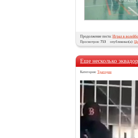
Продолжение поста:
Играл в волейбо
Просмотров:
753
опубликовал(а):
Ци
Еще несколько эквадо
Категория:
Трагедии