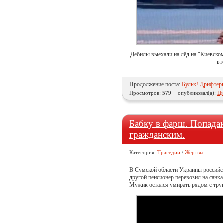
Дебилы выехали на лёд на "Киевском
вт
Продолжение поста:
Бульк! Дрифтер
Просмотров:
579
опубликовал(а):
Ци
Бабку в фарш. Попадан
гражданским.
Категория:
Трагедии
/
Жертвы
В Сумской области Украины российс
другой пенсионер перевозил на санка
Мужик остался умирать рядом с тру