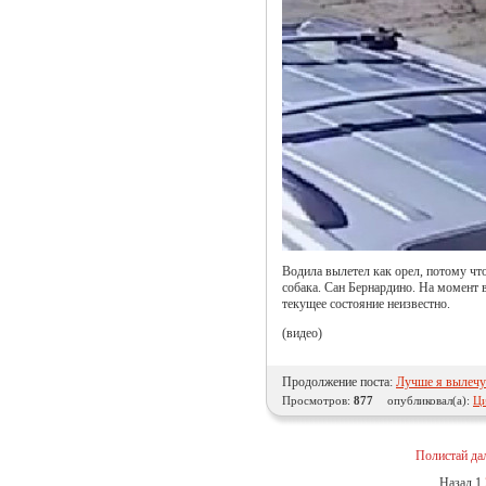
Водила вылетел как орел, потому что
собака. Сан Бернардино. На момент 
текущее состояние неизвестно.
(видео)
Продолжение поста:
Лучше я вылечу 
Просмотров:
877
опубликовал(а):
Ци
Полистай да
Назад
1