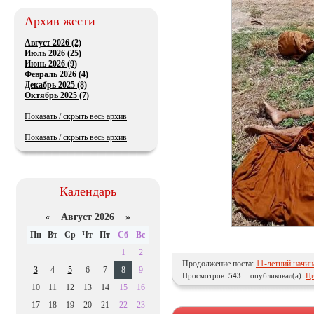
Архив жести
Август 2026 (2)
Июль 2026 (25)
Июнь 2026 (9)
Февраль 2026 (4)
Декабрь 2025 (8)
Октябрь 2025 (7)
Показать / скрыть весь архив
Показать / скрыть весь архив
Календарь
Август 2026 »
«
Пн
Вт
Ср
Чт
Пт
Сб
Вс
1
2
Продолжение поста:
11-летний начи
3
4
5
6
7
8
9
Просмотров:
543
опубликовал(а):
Ци
10
11
12
13
14
15
16
17
18
19
20
21
22
23