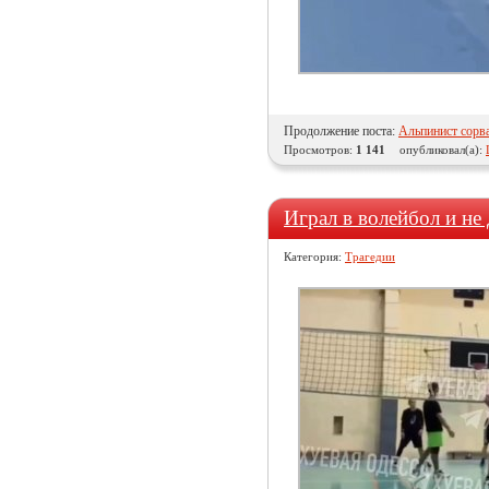
Продолжение поста:
Альпинист сорва
Просмотров:
1 141
опубликовал(а):
Играл в волейбол и не
Категория:
Трагедии