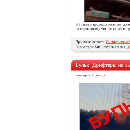
В Бразилии проходил сеанс роупджа
насмерть потому что кто-то забыл пр
Продолжение поста:
Смертельная за
Просмотров:
230
опубликовал(а):
Ци
Бульк! Дрифтеры на л
Категория:
Трагедии