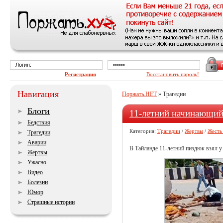
Регистрация
Восстановить пароль!
Навигация
Поржать.НЕТ
» Трагедии
Блоги
11-летний начинающий
Бедствия
Категория:
Трагедии
/
Жертвы
/
Жесть
Трагедии
Аварии
В Тайланде 11-летний пиздюк взял у
Жертвы
Ужасно
Видео
Болезни
Юмор
Страшные истории