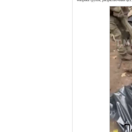
Фабрика трупов, расфасовочный цех.