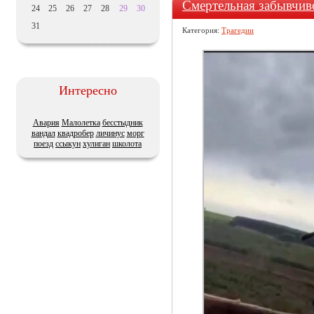
Смертельная забывчив
24
25
26
27
28
29
30
31
Категория:
Трагедии
Интересно
Авария
Малолетка
бесстыдник
вандал
квадробер
личинус
морг
поезд
ссыкун
хулиган
школота