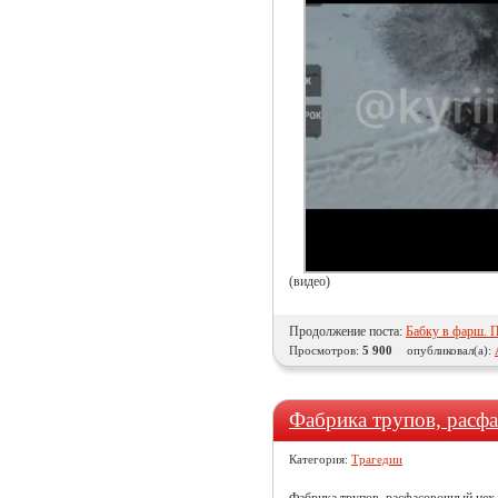
(видео)
Продолжение поста:
Бабку в фарш. П
Просмотров:
5 900
опубликовал(а):
Фабрика трупов, расф
Категория:
Трагедии