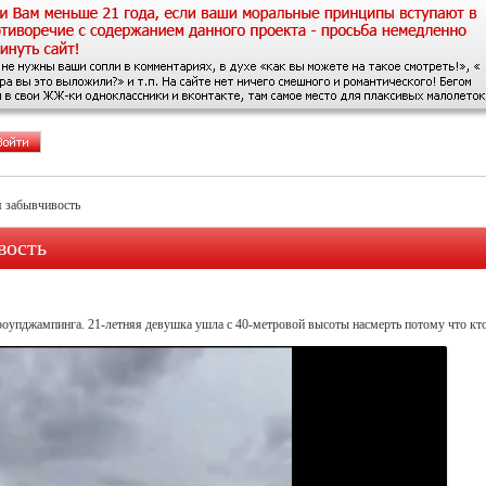
 забывчивость
вость
роупджампинга. 21-летняя девушка ушла с 40-метровой высоты насмерть потому что кто-