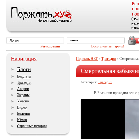
Регистрация
Восстановить пароль!
Навигация
Поржать.НЕТ
»
Трагедии
» Смертельная
Блоги
Смертельная забывчи
Бедствия
Категория:
Трагедии
Трагедии
Аварии
В Бразилии проходил сеанс 
Жертвы
Ужасно
Видео
Болезни
Юмор
Страшные истории