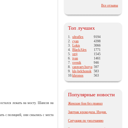
Все отзывы
Топ лучших
1.
ultraflex
9194
2.
cyan
4398
3.
Lokis
3066
4.
BlackAlex
1771
5.
strij
1545
6.
ivan
1461
7.
svenik
946
8.
caravaev.borya
597
9.
kle-belchonok
583
10.
khronos
563
Популярные новости
остался лежать на мосту. Шансов на
Женские бои без правил
Завтрак крокодила. Индия.
ть с полицией, они смылись с места
Ситуация по умолчанию