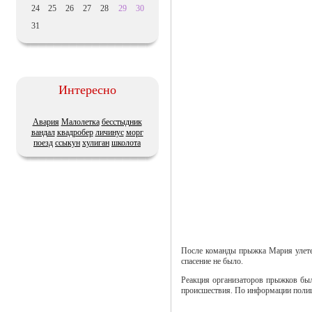
24
25
26
27
28
29
30
31
Интересно
Авария
Малолетка
бесстыдник
вандал
квадробер
личинус
морг
поезд
ссыкун
хулиган
школота
После команды прыжка Мария улетел
спасение не было.
Реакция организаторов прыжков был
происшествия. По информации полици