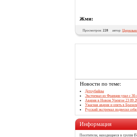
Жми:
Просмотров:
228
автор:
Цирюльни
Новости по теме:
Детоубийцы
Экстремал из Франции упал с 30
Авария в Новом Уренгое 23 09 2
Ужасная авария и опять в Бразил
Русский экстремал подвесил себя
Информация
Посетители, находящиеся в группе
Г