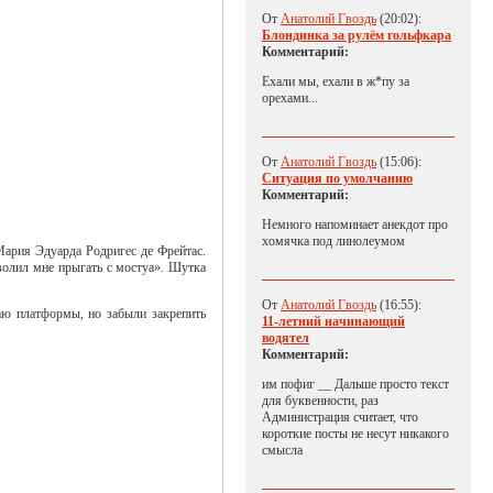
От
Анатолий Гвоздь
(20:02):
Блондинка за рулём гольфкара
Комментарий:
Ехали мы, ехали в ж*пу за
орехами...
От
Анатолий Гвоздь
(15:06):
Ситуация по умолчанию
Комментарий:
Немного напоминает анекдот про
хомячка под линолеумом
Мария Эдуарда Родригес де Фрейтас.
волил мне прыгать с мостуа». Шутка
От
Анатолий Гвоздь
(16:55):
аю платформы, но забыли закрепить
11-летний начинающий
водятел
Комментарий:
им пофиг __ Дальше просто текст
для буквенности, раз
Администрация считает, что
короткие посты не несут никакого
смысла