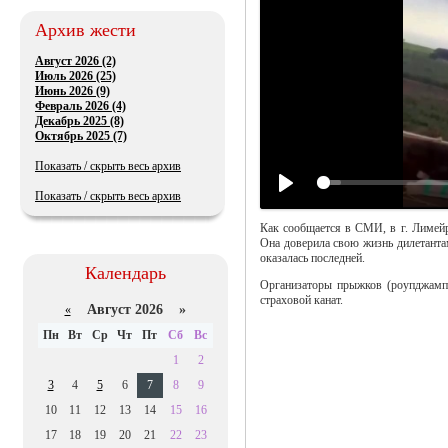
Архив жести
Август 2026 (2)
Июль 2026 (25)
Июнь 2026 (9)
Февраль 2026 (4)
Декабрь 2025 (8)
Октябрь 2025 (7)
Показать / скрыть весь архив
Показать / скрыть весь архив
Как сообщается в СМИ, в г. Лимейр
Она доверила свою жизнь дилетанта
оказалась последней.
Календарь
Организаторы прыжков (роупджампи
страховой канат.
Август 2026 »
«
Пн
Вт
Ср
Чт
Пт
Сб
Вс
1
2
3
4
5
6
7
8
9
10
11
12
13
14
15
16
17
18
19
20
21
22
23