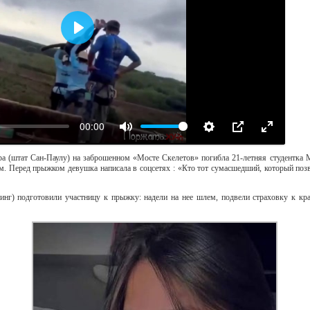
Воспроизвести
00:00
а (штат Сан-Паулу) на заброшенном «Мосте Скелетов» погибла 21-летняя студентка 
м. Перед прыжком девушка написала в соцсетях : «Кто тот сумасшедший, который поз
нг) подготовили участницу к прыжку: надели на нее шлем, подвели страховку к кр