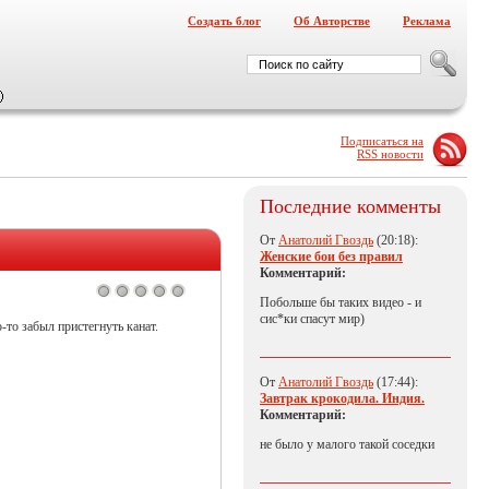
Создать блог
Об Авторстве
Реклама
Подписаться на
RSS новости
Последние комменты
От
Анатолий Гвоздь
(20:18):
Женские бои без правил
Комментарий:
Побольше бы таких видео - и
сис*ки спасут мир)
то забыл пристегнуть канат.
От
Анатолий Гвоздь
(17:44):
Завтрак крокодила. Индия.
Комментарий:
не было у малого такой соседки