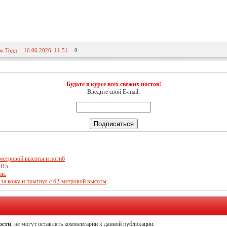
к Тодд
16.06.2026, 11:51
0
Будьте в курсе всех свежих постов!
Введите свой E-mail:
-метровой высоты и погиб
015
ии.
 за кожу и прыгнул с 62-метровой высоты
ости
, не могут оставлять комментарии к данной публикации.