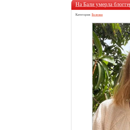
На Бали умерла блогге
Категория:
Болезни