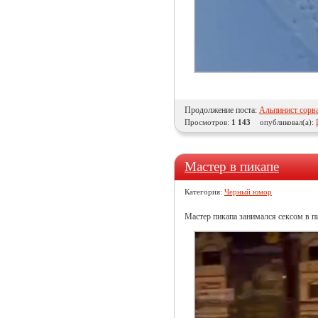
Продолжение поста:
Альпинист сорва
Просмотров:
1 143
опубликовал(а):
Мастер в пикапе
Категория:
Черный юмор
Мастер пикапа занимался сексом в пи