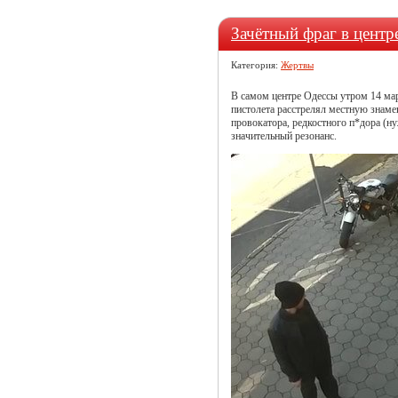
Зачётный фраг в центр
Категория:
Жертвы
В самом центре Одессы утром 14 мар
пистолета расстрелял местную знамен
провокатора, редкостного п*дора (н
значительный резонанс.