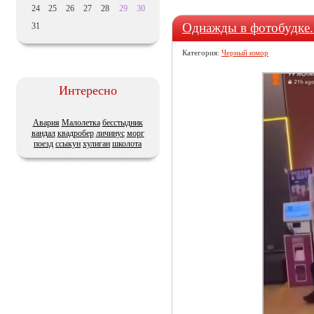
24
25
26
27
28
29
30
Однажды в фотобудке.
31
Категория:
Черный юмор
Интересно
Авария
Малолетка
бесстыдник
вандал
квадробер
личинус
морг
поезд
ссыкун
хулиган
школота