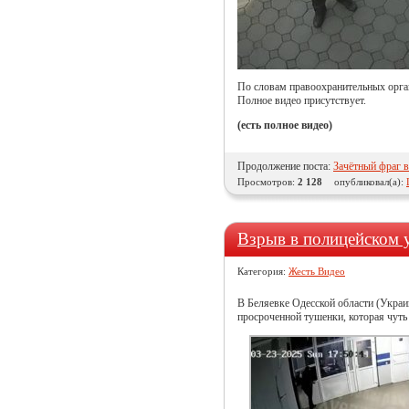
По словам правоохранительных орган
Полное видео присутствует.
(есть полное видео)
Продолжение поста:
Зачётный фраг в
Просмотров:
2 128
опубликовал(а):
Взрыв в полицейском 
Категория:
Жесть Видео
В Беляевке Одесской области (Украин
просроченной тушенки, которая чуть