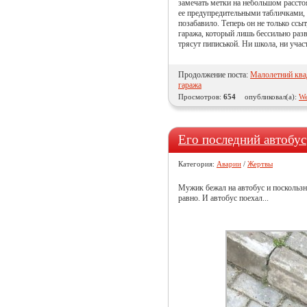
замечать метки на небольшом рассто
ее предупредительными табличками, 
позабавило. Теперь он не только ссыт
гаража, который лишь бессильно разв
трясут пиписькой. Ни школа, ни уча
Продолжение поста:
Малолетний ква
гаража
Просмотров:
654
опубликовал(а):
We
Его последний автобус
Категория:
Аварии
/
Жертвы
Мужик бежал на автобус и поскользн
равно. И автобус поехал...