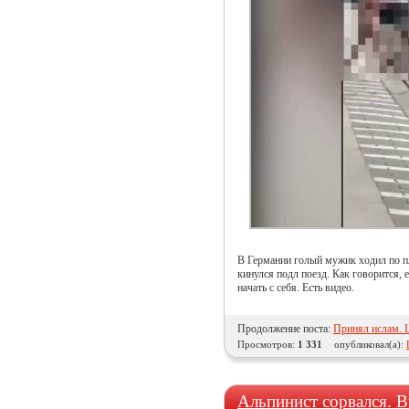
В Германии голый мужик ходил по п
кинулся подл поезд. Как говорится, е
начать с себя. Есть видео.
Продолжение поста:
Принял ислам.
Просмотров:
1 331
опубликовал(а):
Альпинист сорвался. В