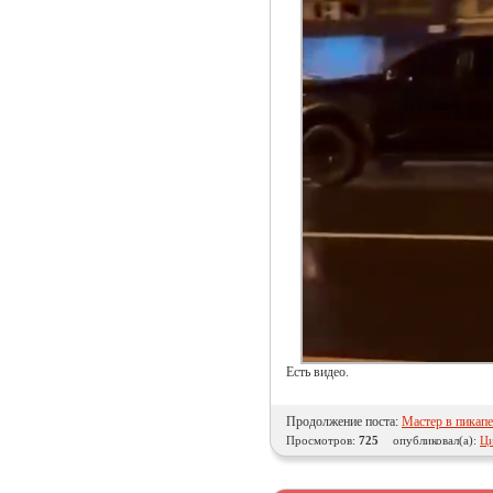
Есть видео.
Продолжение поста:
Мастер в пикапе
Просмотров:
725
опубликовал(а):
Ци