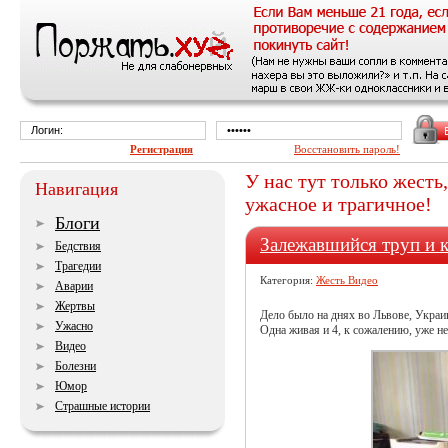
Регистрация
Восстановить пароль!
У нас тут только жесть,
Навигация
ужасное и трагичное!
Блоги
Залежавшийся труп и 
Бедствия
Трагедии
Категория:
Жесть Видео
Аварии
Жертвы
Дело было на днях во Львове, Украи
Ужасно
Одна живая и 4, к сожалению, уже не
Видео
Болезни
Юмор
Страшные истории