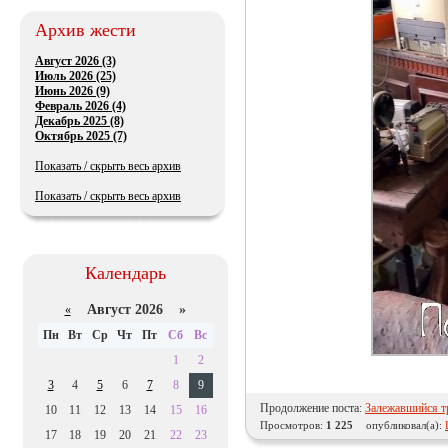
Архив жести
Август 2026 (3)
Июль 2026 (25)
Июнь 2026 (9)
Февраль 2026 (4)
Декабрь 2025 (8)
Октябрь 2025 (7)
Показать / скрыть весь архив
Показать / скрыть весь архив
Календарь
Август 2026 »
«
Пн
Вт
Ср
Чт
Пт
Сб
Вс
1
2
3
4
5
6
7
8
9
Продолжение поста:
Залежавшийся т
10
11
12
13
14
15
16
Просмотров:
1 225
опубликовал(а):
17
18
19
20
21
22
23