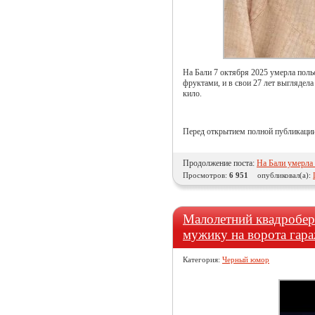
На Бали 7 октября 2025 умерла польс
фруктами, и в свои 27 лет выглядела
кило.
Перед открытием полной публикации
Продолжение поста:
На Бали умерла
Просмотров:
6 951
опубликовал(а):
Малолетний квадробер
мужику на ворота гар
Категория:
Черный юмор