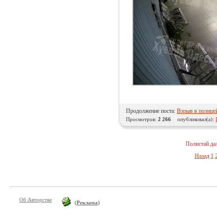
Продолжение поста:
Взрыв в полице
Просмотров:
2 266
опубликовал(а):
Полистай да
Назад
1
Об Авторстве
(
Реклама
)