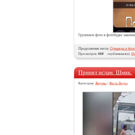
Групповое фото в фотобудке закончи
Продолжение поста:
Однажды в фото
Просмотров:
660
опубликовал(а):
Ци
Принял ислам. Шмяк.
Категория:
Жертвы
/
Жесть Видео