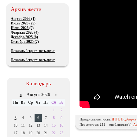
Архив жести
Август 2026 (1)
Июль 2026 (25)
Июнь 2026 (9)
Февраль 2026 (4)
Декабрь 2025 (8)
Октябрь 2025 (7)
Показать / скрыть весь архив
Показать / скрыть весь архив
Календарь
Август 2026 »
«
Пн
Вт
Ср
Чт
Пт
Сб
Вс
1
2
3
4
5
6
7
8
9
Продолжение поста:
ДТП. Подборка н
Просмотров:
251
опубликовал(а):
Ad
10
11
12
13
14
15
16
17
18
19
20
21
22
23