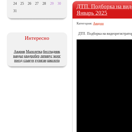
24
25
26
27
28
29
30
ДТП. Подборка на виде
31
Январь 2025
Категория:
Аварии
ДТП. Подборка на видеорегистратор 
Интересно
Авария
Малолетка
бесстыдник
вандал
квадробер
личинус
морг
поезд
ссыкун
хулиган
школота