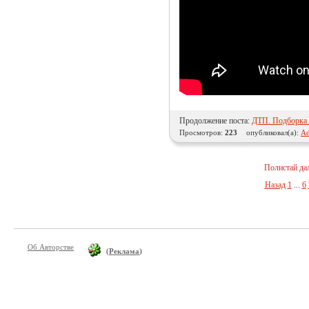
Продолжение поста:
ДТП. Подборка н
Просмотров:
223
опубликовал(а):
Ad
Полистай да
Назад
1
...
6
Об Авторстве
(
Реклама
)