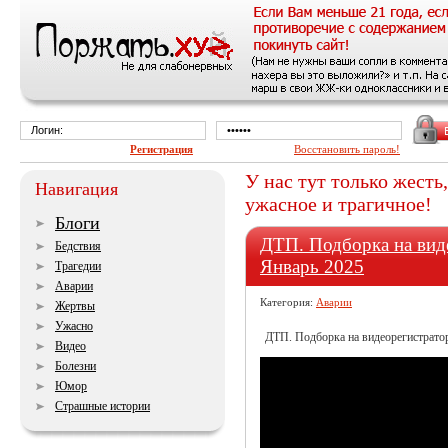
Регистрация
Восстановить пароль!
У нас тут только жесть,
Навигация
ужасное и трагичное!
Блоги
ДТП. Подборка на виде
Бедствия
Январь 2025
Трагедии
Аварии
Категория:
Аварии
Жертвы
Ужасно
ДТП. Подборка на видеорегистратор 
Видео
Болезни
Юмор
Страшные истории