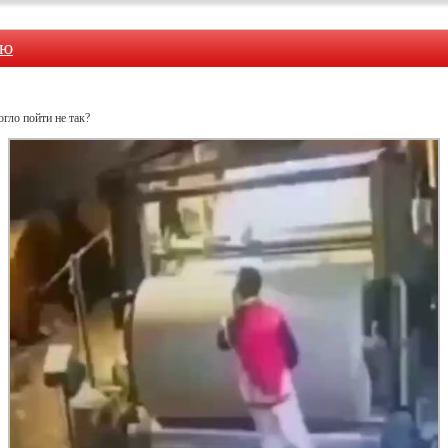
ию
огло пойти не так?