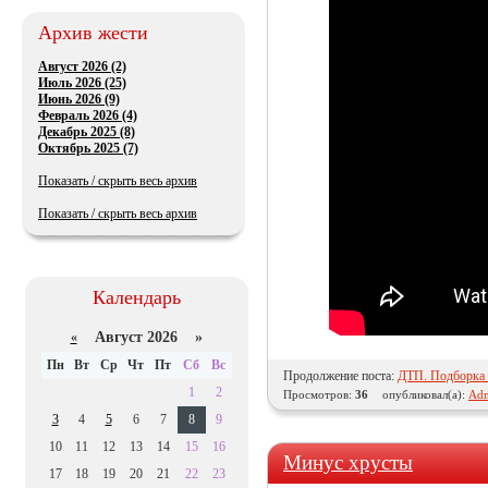
Архив жести
Август 2026 (2)
Июль 2026 (25)
Июнь 2026 (9)
Февраль 2026 (4)
Декабрь 2025 (8)
Октябрь 2025 (7)
Показать / скрыть весь архив
Показать / скрыть весь архив
Календарь
Август 2026 »
«
Пн
Вт
Ср
Чт
Пт
Сб
Вс
Продолжение поста:
ДТП. Подборка н
1
2
Просмотров:
36
опубликовал(а):
Adm
3
4
5
6
7
8
9
10
11
12
13
14
15
16
Минус хрусты
17
18
19
20
21
22
23