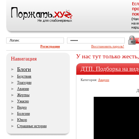
Регистрация
Восстановить пароль!
У нас тут только жесть
Навигация
ДТП. Подборка на вид
Блоги
Бедствия
Категория:
Аварии
Трагедии
Аварии
Д
Жертвы
Ужасно
Видео
Болезни
Юмор
Страшные истории