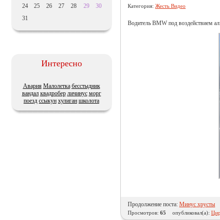
24
25
26
27
28
29
30
Категория:
Жесть Видео
31
Водитель BMW под воздействием алк
Интересно
Авария
Малолетка
бесстыдник
вандал
квадробер
личинус
морг
поезд
ссыкун
хулиган
школота
Продолжение поста:
Минус хрусты
Просмотров:
65
опубликовал(а):
Цир