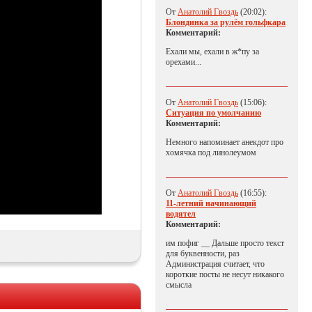
От
Анатолий Гвоздь
(20:02):
Блондинка за рулём гольфкара
Комментарий:
Ехали мы, ехали в ж*пу за
орехами...
От
Анатолий Гвоздь
(15:06):
Ситуация по умолчанию
Комментарий:
Немного напоминает анекдот про
хомячка под линолеумом
От
Анатолий Гвоздь
(16:55):
11-летний начинающий
водятел
Комментарий:
им пофиг __ Дальше просто текст
для буквенности, раз
Администрация считает, что
короткие посты не несут никакого
смысла