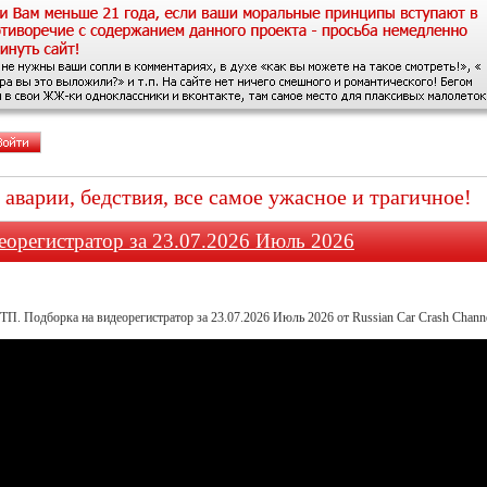
, аварии, бедствия, все самое ужасное и трагичное!
еорегистратор за 23.07.2026 Июль 2026
ТП. Подборка на видеорегистратор за 23.07.2026 Июль 2026 от Russian Car Crash Chann