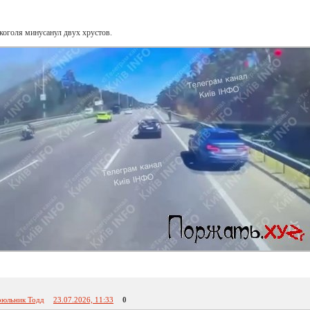
оголя минусанул двух хрустов.
юльник Тодд
23.07.2026, 11:33
0