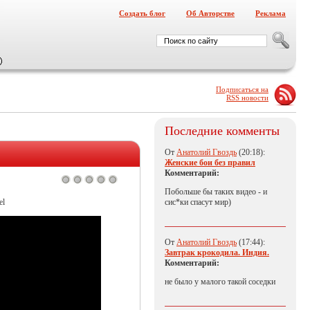
Создать блог
Об Авторстве
Реклама
Подписаться на
RSS новости
Последние комменты
От
Анатолий Гвоздь
(20:18):
Женские бои без правил
Комментарий:
Побольше бы таких видео - и
el
сис*ки спасут мир)
От
Анатолий Гвоздь
(17:44):
Завтрак крокодила. Индия.
Комментарий:
не было у малого такой соседки