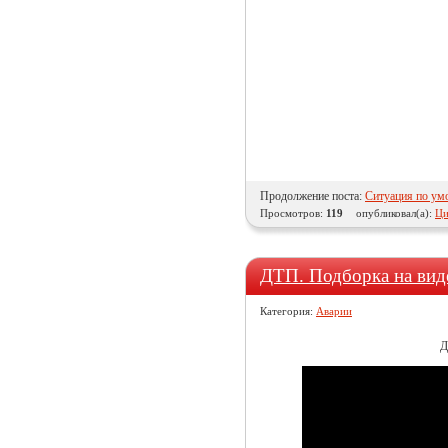
Продолжение поста:
Ситуация по ум
Просмотров:
119
опубликовал(а):
Ци
ДТП. Подборка на вид
Категория:
Аварии
Д