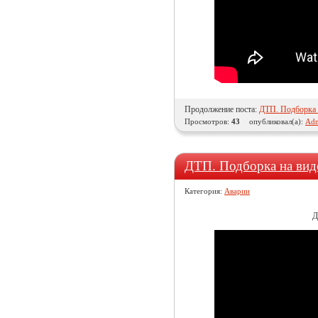
Продолжение поста:
ДТП. Подборка н
Просмотров:
43
опубликовал(а):
Adm
ДТП. Подборка на вид
Категория:
Аварии
Д