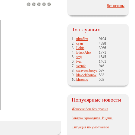
Все отзывы
Топ лучших
1.
ultraflex
9194
2.
cyan
4398
3.
Lokis
3066
4.
BlackAlex
1771
5.
strij
1545
6.
ivan
1461
7.
svenik
946
8.
caravaev.borya
597
9.
kle-belchonok
583
10.
khronos
563
Популярные новости
Женские бои без правил
Завтрак крокодила. Индия.
Ситуация по умолчанию