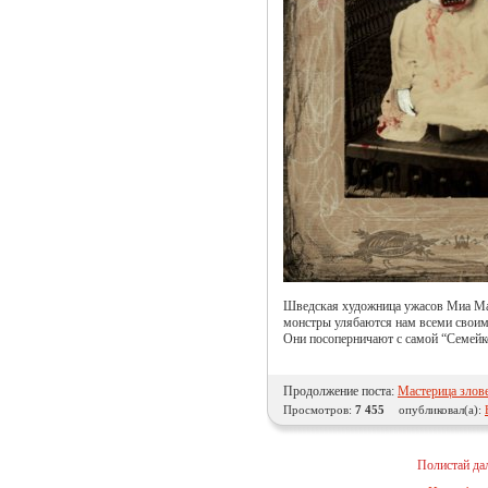
Шведская художница ужасов Миа Маки
монстры улябаются нам всеми своим
Они посоперничают с самой “Семейк
Продолжение поста:
Мастерица злов
Просмотров:
7 455
опубликовал(а):
Полистай да