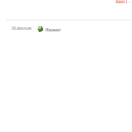
Назад
1
...
Об Авторстве
(
Реклама
)