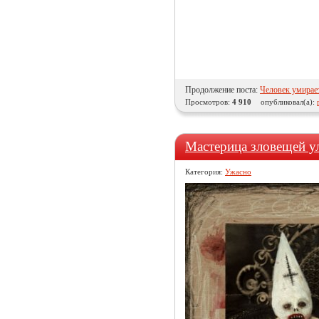
Продолжение поста:
Человек умирает
Просмотров:
4 910
опубликовал(а):
Мастерица зловещей у
Категория:
Ужасно