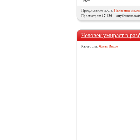
труда.
Продолжение поста:
Наказание малол
Просмотров:
17 426
опубликовал(а)
Человек умирает в раз
Категория:
Жесть Видео