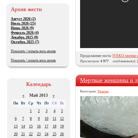
Архив жести
Август 2026 (2)
Июль 2026 (25)
Июнь 2026 (9)
Февраль 2026 (4)
Декабрь 2025 (8)
Октябрь 2025 (7)
Показать / скрыть весь архив
Продолжение поста:
IVEKO против 
Показать / скрыть весь архив
Просмотров:
4 977
опубликовал(а):
Мертвые женщины и де
Календарь
Категория:
Ужасно
Май 2013
«
»
Пн
Вт
Ср
Чт
Пт
Сб
Вс
1
2
3
4
5
6
7
8
9
10
11
12
13
14
15
16
17
18
19
20
21
22
23
24
25
26