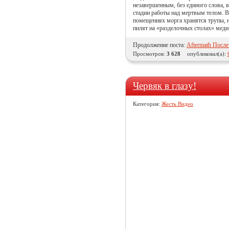
незавершенным, без единого слова, 
стадии работы над мертвым телом. 
помещениях морга хранятся трупы, 
пилят на «разделочных столах» меди
Продолжение поста:
Aftermath После
Просмотров:
3 628
опубликовал(а):
Червяк в глазу!
Категория:
Жесть Видео