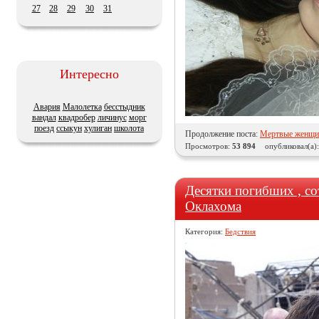
27
28
29
30
31
Интересно
Авария
Малолетка
бесстыдник
вандал
квадробер
личинус
морг
поезд
ссыкун
хулиган
школота
Продолжение поста:
Мертвые женщин
Просмотров:
53 894
опубликовал(а)
Десятки погибших , со
Оклахома
Категория:
Бедствия