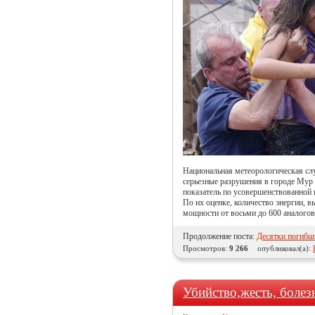
Национальная метеорологическая сл
серьезные разрушения в городе Мур
показатель по усовершенствованной ш
По их оценке, количество энергии, 
мощности от восьми до 600 аналого
Продолжение поста:
Десятки погибши
Просмотров:
9 266
опубликовал(а):
Убийство,жесть, болезн