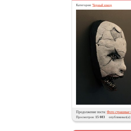
Категория:
Черный юмор
Продолжение поста:
Фото страшные 
Просмотров:
15 083
опубликовал(а)