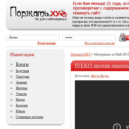
Регистрация
Восстановить пароль!
Навигация
Поржать.НЕТ
» Материалы за Май 2013 
Блоги
IVEKO против пешехо
Бедствия
Категория:
Жесть Видео
Трагедии
Аварии
Жертвы
Ужасно
Видео
Болезни
Юмор
Страшные истории