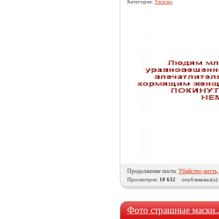
Категория:
Ужасно
Продолжение поста:
Убийство,жесть,
Просмотров:
10 632
опубликовал(а)
Фото страшные маски.