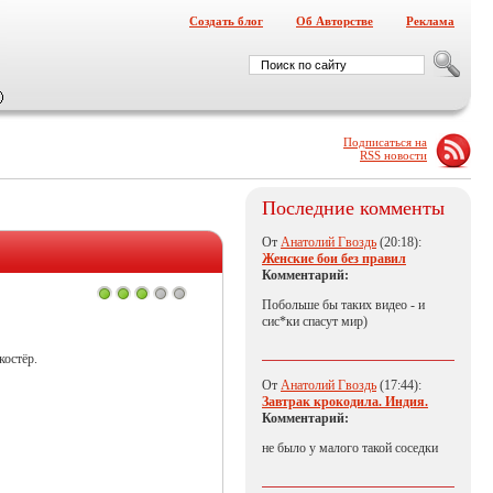
Создать блог
Об Авторстве
Реклама
Подписаться на
RSS новости
Последние комменты
От
Анатолий Гвоздь
(20:18):
Женские бои без правил
Комментарий:
Побольше бы таких видео - и
сис*ки спасут мир)
костёр.
От
Анатолий Гвоздь
(17:44):
Завтрак крокодила. Индия.
Комментарий:
не было у малого такой соседки