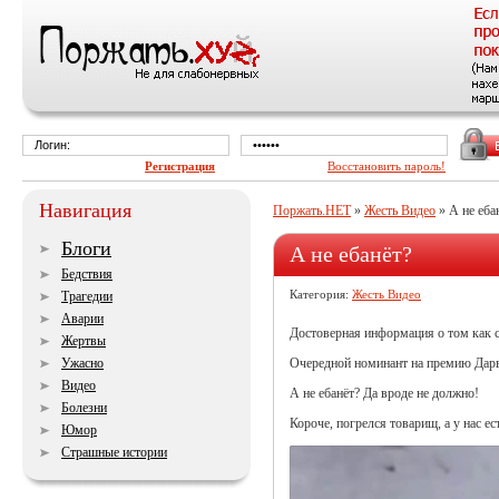
Регистрация
Восстановить пароль!
Навигация
Поржать.НЕТ
»
Жесть Видео
» А не еба
Блоги
А не ебанёт?
Бедствия
Категория:
Жесть Видео
Трагедии
Аварии
Достоверная информация о том как 
Жертвы
Ужасно
Очередной номинант на премию Дарв
Видео
А не ебанёт? Да вроде не должно!
Болезни
Короче, погрелся товарищ, а у нас ес
Юмор
Страшные истории