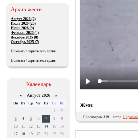
Архив жести
Август 2026 (2)
Июль 2026 (25)
Июнь 2026 (9)
Февраль 2026 (4)
Декабрь 2025 (8)
Октябрь 2025 (7)
Показать / скрыть весь архив
Показать / скрыть весь архив
Календарь
Август 2026 »
«
Пн
Вт
Ср
Чт
Пт
Сб
Вс
Жми:
1
2
Просмотров:
319
автор:
Цирюльни
3
4
5
6
7
8
9
10
11
12
13
14
15
16
17
18
19
20
21
22
23