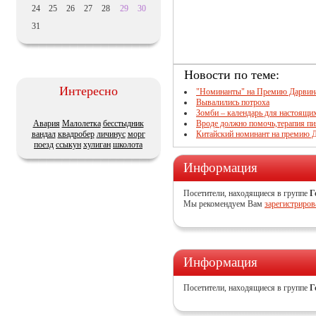
24
25
26
27
28
29
30
31
Новости по теме:
Интересно
"Номинанты" на Премию Дарвин
Вывалились потроха
Зомби – календарь для настоящи
Вроде должно помочь,терапия п
Авария
Малолетка
бесстыдник
Китайский номинант на премию Да
вандал
квадробер
личинус
морг
поезд
ссыкун
хулиган
школота
Информация
Посетители, находящиеся в группе
Г
Мы рекомендуем Вам
зарегистриров
Информация
Посетители, находящиеся в группе
Г