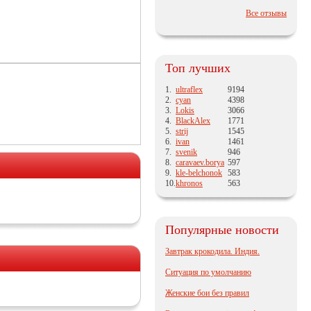
Все отзывы
Топ лучших
1.
ultraflex
9194
2.
cyan
4398
3.
Lokis
3066
4.
BlackAlex
1771
5.
strij
1545
6.
ivan
1461
7.
svenik
946
8.
caravaev.borya
597
9.
kle-belchonok
583
10.
khronos
563
Популярные новости
Завтрак крокодила. Индия.
Ситуация по умолчанию
Женские бои без правил