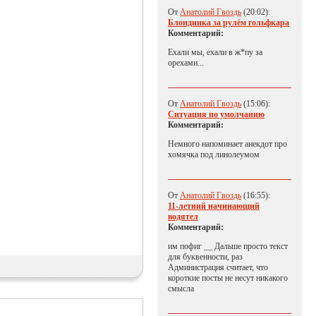
От
Анатолий Гвоздь
(20:02):
Блондинка за рулём гольфкара
Комментарий:
Ехали мы, ехали в ж*пу за
орехами...
От
Анатолий Гвоздь
(15:06):
Ситуация по умолчанию
Комментарий:
Немного напоминает анекдот про
хомячка под линолеумом
От
Анатолий Гвоздь
(16:55):
11-летний начинающий
водятел
Комментарий:
им пофиг __ Дальше просто текст
для буквенности, раз
Администрация считает, что
короткие посты не несут никакого
смысла