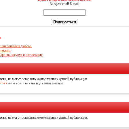
Введите свой E-mail:
а
х поклонников ужасов.
иявками
рвина засунул в рот петарду
ости
, не могут оставлять комментарии к данной публикации.
аться
либо войти на сайт под своим именем.
ости
, не могут оставлять комментарии к данной публикации.